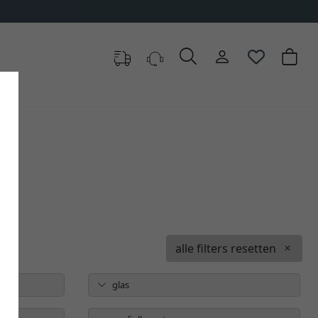
alle filters resetten
glas