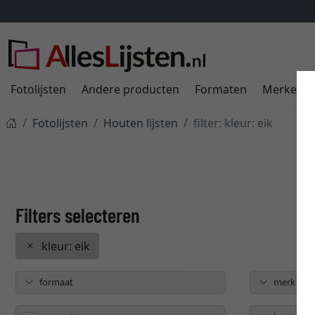
Fotolijsten
Andere producten
Formaten
Merken
Fotolijsten
Houten lijsten
filter: kleur: eik
kleur: eik
formaat
merk