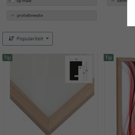
op maat
kenmerk
profielbreedte
Populariteit
Tip
Tip