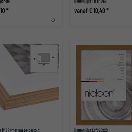
rgondië
Houten lijst Tisar Oak
10 *
vanaf € 10,40 *
la (MDF) met passe-partout
Houten lijst Loft 20x20