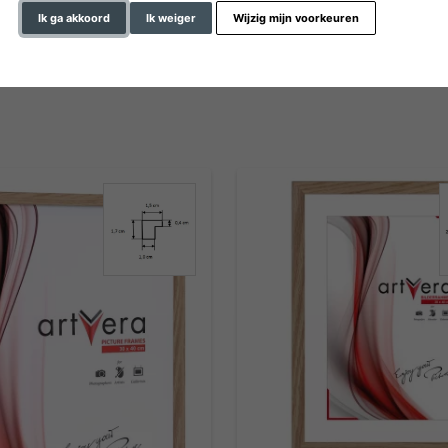
materiaal
Ik ga akkoord
Ik weiger
Wijzig mijn voorkeuren