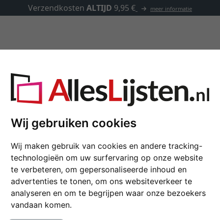
✓
500.000 artikelen om uit te kiezen
Lijsten op maat
Passe-partouts
Toebehoren
Houten lijsten
Wij gebruiken cookies
Wij maken gebruik van cookies en andere tracking-
technologieën om uw surfervaring op onze website
te verbeteren, om gepersonaliseerde inhoud en
advertenties te tonen, om ons websiteverkeer te
analyseren en om te begrijpen waar onze bezoekers
kleur
vandaan komen.