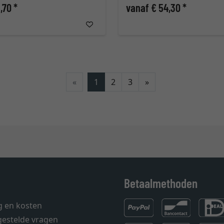
,70 *
vanaf € 54,30 *
Verder
«
1
2
3
»
Betaalmethoden
g en kosten
gestelde vragen