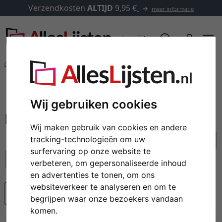
Verzendkosten
ALTIJD
9,95 €
meer informatie
Andere producten
Stoepborden
filter: formaat: 59,4 x 84,1 cm (A1)
Stoepborden
Wij gebruiken cookies
Wij maken gebruik van cookies en andere
tracking-technologieën om uw
alle filters resetten
surfervaring op onze website te
formaat: 59,4 x 84,1 cm (A1)
verbeteren, om gepersonaliseerde inhoud
en advertenties te tonen, om ons
websiteverkeer te analyseren en om te
Populariteit
begrijpen waar onze bezoekers vandaan
komen.