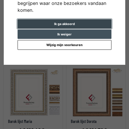
begrijpen waar onze bezoekers vandaan
komen.
Ik ga akkoord
Aluminium lijst Vega
Barok lijst Helena
Ik weiger
vanaf € 146,20 *
vanaf € 162,80 *
Wijzig mijn voorkeuren
Barok lijst Maria
Barok lijst Dorota