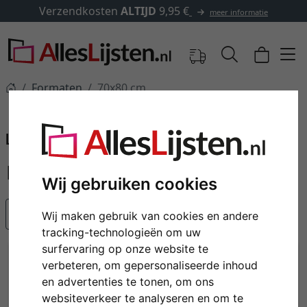
Verzendkosten
ALTIJD
9,95 €
meer informatie
Formaten
70x80 cm
70x80 cm
Lijsten 70 x 80 cm
Wij gebruiken cookies
Populariteit
Wij maken gebruik van cookies en andere
tracking-technologieën om uw
surfervaring op onze website te
verbeteren, om gepersonaliseerde inhoud
en advertenties te tonen, om ons
websiteverkeer te analyseren en om te