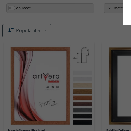
op maat
materiaal
Populariteit
Massief houten lijst Lund
Baklijst Eclipse,