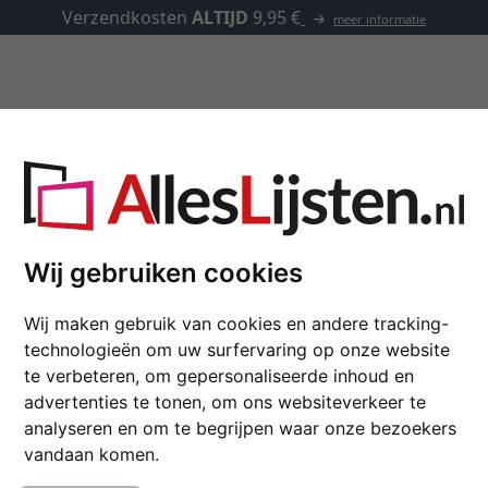
✓
500.000 artikelen om uit te ki
Lijsten op maat
Passe-partouts
Toebehoren
Lijsten voor spieramen
Wij gebruiken cookies
n dan gewone tweedimensionale afbeeldingen en kunstwerken. D
Wij maken gebruik van cookies en andere tracking-
zo stabiel te zijn en bij voorkeur niet te zwaar. In de regel wordt 
technologieën om uw surfervaring op onze website
chter.
te verbeteren, om gepersonaliseerde inhoud en
advertenties te tonen, om ons websiteverkeer te
analyseren en om te begrijpen waar onze bezoekers
vandaan komen.
kleur