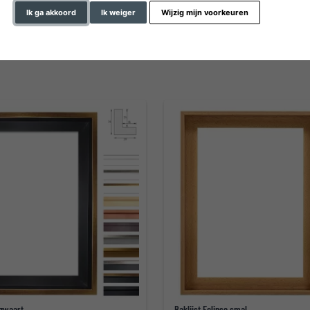
Ik ga akkoord
Ik weiger
Wijzig mijn voorkeuren
profielbreedte
 zwaart
Baklijst Eclipse smal