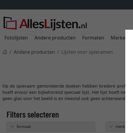
Fotolijsten
Andere producten
Formaten
Merken
Andere producten
Lijsten voor spieramen
Op de spieraam gemonteerde doeken hebben bredere profiele
hoeft ervoor een bijbehorend speciaal lijst. Het lijst hoeft net 
geen glas voor het beeld is en meestal ook geen achterwand era
formaat
merk