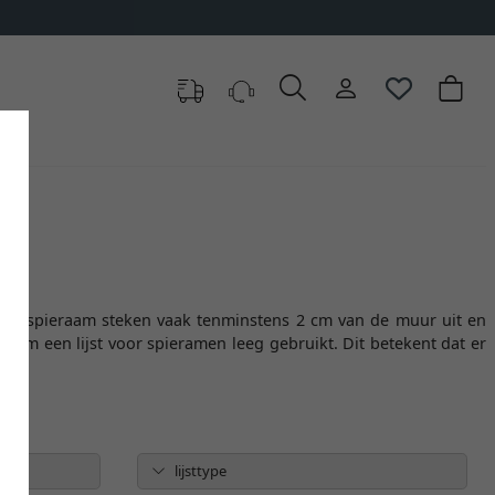
ezen
e spieraam steken vaak tenminstens 2 cm van de muur uit en
daarom een lijst voor spieramen leeg gebruikt. Dit betekent dat er
lijsttype