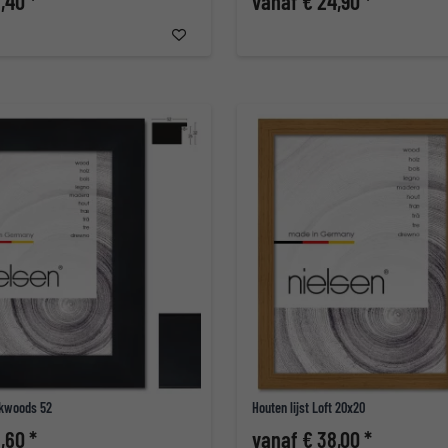
,40 *
vanaf € 24,90 *
ckwoods 52
Houten lijst Loft 20x20
,60 *
vanaf € 38,00 *