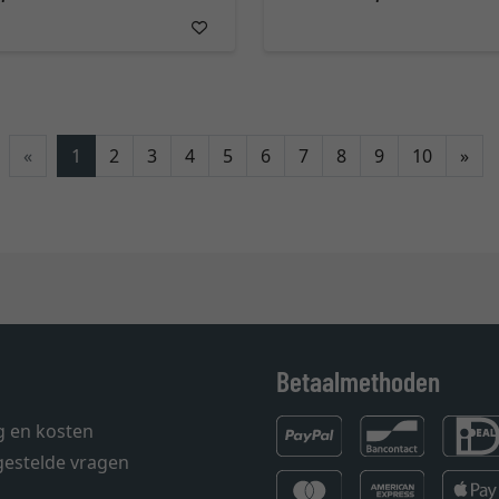
Ver
«
1
2
3
4
5
6
7
8
9
10
»
Betaalmethoden
g en kosten
gestelde vragen