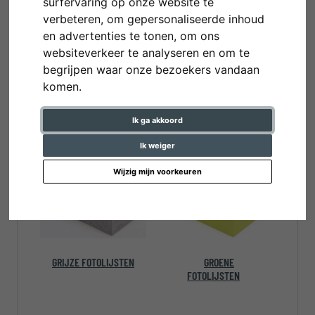
surfervaring op onze website te
verbeteren, om gepersonaliseerde inhoud
en advertenties te tonen, om ons
websiteverkeer te analyseren en om te
begrijpen waar onze bezoekers vandaan
komen.
Ik ga akkoord
GELE FOTOLIJSTEN
GOUDEN
FOTOLIJSTEN
Ik weiger
Wijzig mijn voorkeuren
GRIJZE FOTOLIJSTEN
GROENE
FOTOLIJSTEN