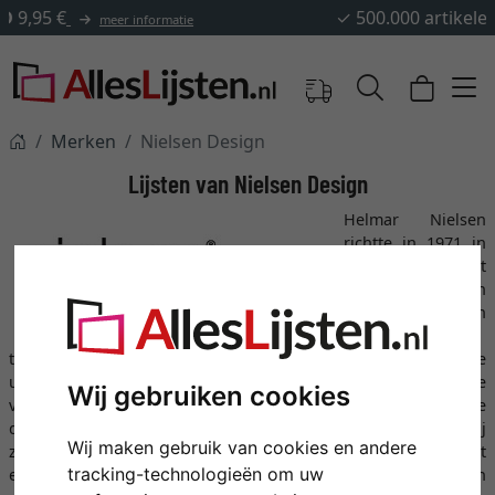
✓
500.000 artikelen om uit te kiezen
Merken
Nielsen Design
Lijsten van Nielsen Design
Helmar Nielsen
richtte in 1971 in
Townsend (VS) het
merk Nielsen
Design op, dat een
revolutie
teweegbracht op de markt voor fotolijsten met zijn toenmalige
unieke assortiment van aluminium lijsten. In de decennia die
Wij gebruiken cookies
volgden groeide de fabrikant uit tot marktleider, een positie
die hij vandaag de dag nog steeds inneemt, niet alleen dankzij
Wij maken gebruik van cookies en andere
zijn elegante aluminium lijsten. Nielsen Design overtuigt met
tracking-technologieën om uw
een modern en aansprekend design, hoogwaardige materialen