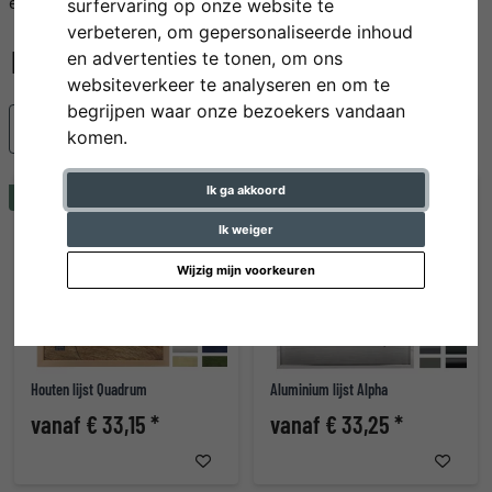
en innovatieve sluitsystemen die het inlijsten vereenvoudigen.
surfervaring op onze website te
verbeteren, om gepersonaliseerde inhoud
en advertenties te tonen, om ons
websiteverkeer te analyseren en om te
begrijpen waar onze bezoekers vandaan
Populariteit
komen.
Ik ga akkoord
Tip
Tip
Ik weiger
Wijzig mijn voorkeuren
Houten lijst Quadrum
Aluminium lijst Alpha
vanaf € 33,15 *
vanaf € 33,25 *