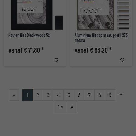
Houten lijst Blackwoods 52
Aluminium lijst op maat, profil 273
Natura
vanaf € 71,80 *
vanaf € 63,20 *
...
«
1
2
3
4
5
6
7
8
9
Verder
15
»