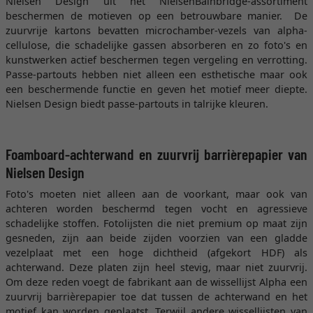
Nielsen Design uit het NielsenBainbridge-assortiment
beschermen de motieven op een betrouwbare manier. De
zuurvrije kartons bevatten microchamber-vezels van alpha-
cellulose, die schadelijke gassen absorberen en zo foto's en
kunstwerken actief beschermen tegen vergeling en verrotting.
Passe-partouts hebben niet alleen een esthetische maar ook
een beschermende functie en geven het motief meer diepte.
Nielsen Design biedt passe-partouts in talrijke kleuren.
Foamboard-achterwand en zuurvrij barrièrepapier van
Nielsen Design
Foto's moeten niet alleen aan de voorkant, maar ook van
achteren worden beschermd tegen vocht en agressieve
schadelijke stoffen. Fotolijsten die niet premium op maat zijn
gesneden, zijn aan beide zijden voorzien van een gladde
vezelplaat met een hoge dichtheid (afgekort HDF) als
achterwand. Deze platen zijn heel stevig, maar niet zuurvrij.
Om deze reden voegt de fabrikant aan de wissellijst Alpha een
zuurvrij barrièrepapier toe dat tussen de achterwand en het
motief kan worden geplaatst. Terwijl andere wissellijsten van