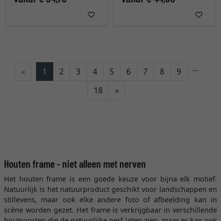
...
«
1
2
3
4
5
6
7
8
9
Verder
18
»
Houten frame - niet alleen met nerven
Het houten frame is een goede keuze voor bijna elk motief.
Natuurlijk is het natuurproduct geschikt voor landschappen en
stillevens, maar ook elke andere foto of afbeelding kan in
scène worden gezet. Het frame is verkrijgbaar in verschillende
houtsoorten die de natuurlijke nerf laten zien, maar er kan ook