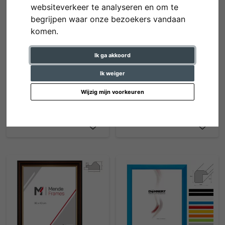
websiteverkeer te analyseren en om te
begrijpen waar onze bezoekers vandaan
komen.
Ik ga akkoord
Ik weiger
Wijzig mijn voorkeuren
Houten lijst op maat Macmac
Houten lijst op maat Galet
vanaf € 36,30 *
vanaf € 41,20 *