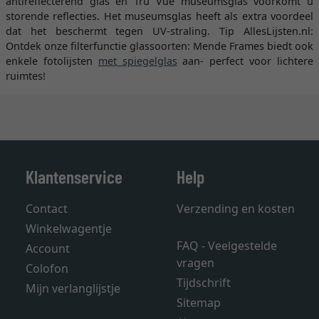
antireflecterend glas en Tru Vue museumsglas voorkomt u
storende reflecties. Het museumsglas heeft als extra voordeel
dat het beschermt tegen UV-straling. Tip AllesLijsten.nl:
Ontdek onze filterfunctie glassoorten: Mende Frames biedt ook
enkele fotolijsten
met spiegelglas
aan- perfect voor lichtere
ruimtes!
Klantenservice
Help
Contact
Verzending en kosten
Winkelwagentje
FAQ - Veelgestelde
Account
vragen
Colofon
Tijdschrift
Mijn verlanglijstje
Sitemap