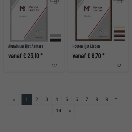
Aluminium lijst Asmara
Houten lijst Lisbon
vanaf € 23,10 *
vanaf € 6,70 *
...
«
1
2
3
4
5
6
7
8
9
Verder
14
»