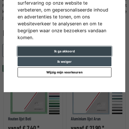
surfervaring op onze website te
Frames heeft ons allen bij AllesLijsten.nl geïnspireerd. Dat
verbeteren, om gepersonaliseerde inhoud
klinkt spannend? Lees verder en kom meer te weten over de
en advertenties te tonen, om ons
jonge fabrikant en zijn assortiment.
websiteverkeer te analyseren en om te
begrijpen waar onze bezoekers vandaan
komen.
Populariteit
Ik ga akkoord
Ik weiger
Tip
Wijzig mijn voorkeuren
Houten lijst Boti
Aluminium lijst Arun
vanaf € 7,40 *
vanaf € 21,90 *