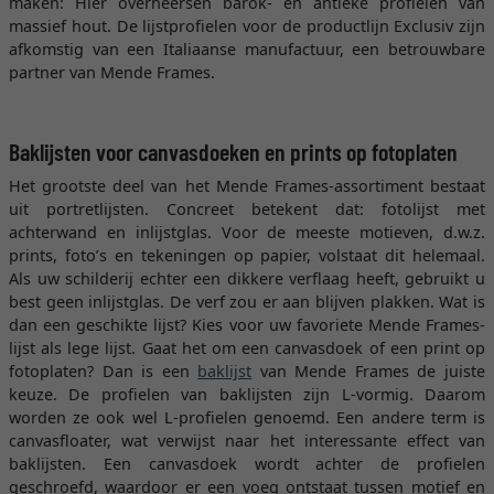
maken: Hier overheersen barok- en antieke profielen van
massief hout. De lijstprofielen voor de productlijn Exclusiv zijn
afkomstig van een Italiaanse manufactuur, een betrouwbare
partner van Mende Frames.
Baklijsten voor canvasdoeken en prints op fotoplaten
Het grootste deel van het Mende Frames-assortiment bestaat
uit portretlijsten. Concreet betekent dat: fotolijst met
achterwand en inlijstglas. Voor de meeste motieven, d.w.z.
prints, foto’s en tekeningen op papier, volstaat dit helemaal.
Als uw schilderij echter een dikkere verflaag heeft, gebruikt u
best geen inlijstglas. De verf zou er aan blijven plakken. Wat is
dan een geschikte lijst? Kies voor uw favoriete Mende Frames-
lijst als lege lijst. Gaat het om een canvasdoek of een print op
fotoplaten? Dan is een
baklijst
van Mende Frames de juiste
keuze. De profielen van baklijsten zijn L-vormig. Daarom
worden ze ook wel L-profielen genoemd. Een andere term is
canvasfloater, wat verwijst naar het interessante effect van
baklijsten. Een canvasdoek wordt achter de profielen
geschroefd, waardoor er een voeg ontstaat tussen motief en