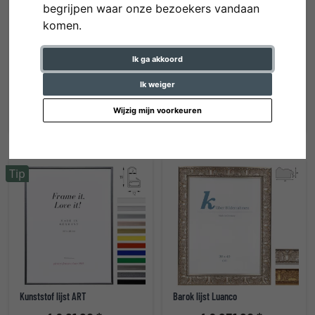
begrijpen waar onze bezoekers vandaan
komen.
Ik ga akkoord
Aluminium lijst Econ hoekig
Kunststof lijst New Lifestyle
Ik weiger
vanaf € 94,70 *
vanaf € 46,90 *
Wijzig mijn voorkeuren
Tip
Kunststof lijst ART
Barok lijst Luanco