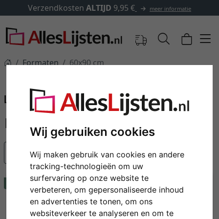
✓
500.000 artikelen om uit 
meer informatie
Formaten
60x90 cm
60x90 cm
Lijsten 60 x 90 cm
Wij gebruiken cookies
Populariteit
Wij maken gebruik van cookies en andere
tracking-technologieën om uw
surfervaring op onze website te
Tip
verbeteren, om gepersonaliseerde inhoud
en advertenties te tonen, om ons
websiteverkeer te analyseren en om te