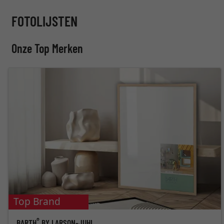
FOTOLIJSTEN
Onze Top Merken
Top Brand
®
BARTH
BY LARSON-JUHL