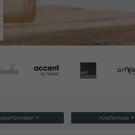
apierformaten
Fotoformate