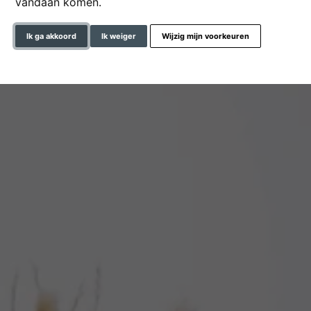
vandaan komen.
Ik ga akkoord
Ik weiger
Wijzig mijn voorkeuren