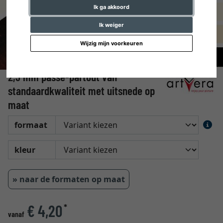
Ik ga akkoord
Ik weiger
Wijzig mijn voorkeuren
2,3 mm passe-partout van
standaardkwaliteit met uitsnede op
maat
formaat
kleur
» naar de formaten op maat
€ 4,20
*
vanaf