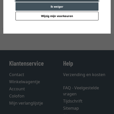
Ik weiger
Wijzig mijn voorkeuren
Klantenservice
Help
Contact
Verzending en kosten
Winkelwagentje
FAQ - Veelgestelde
Account
vragen
Colofon
Tijdschrift
Mijn verlanglijstje
Sitemap