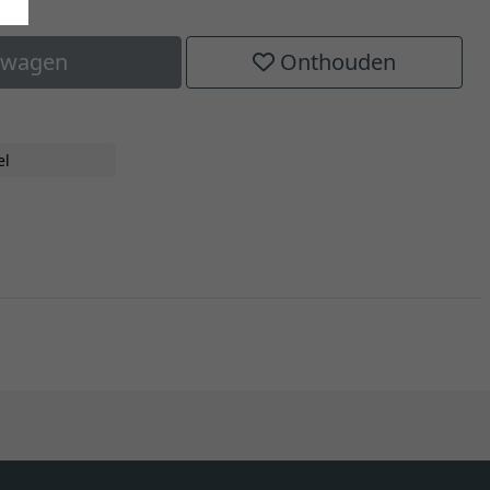
elwagen
Onthouden
el