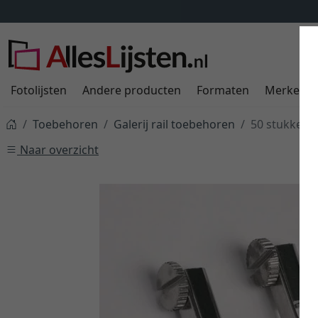
Fotolijsten
Andere producten
Formaten
Merken
Toebehoren
Galerij rail toebehoren
50 stukken 
Naar overzicht