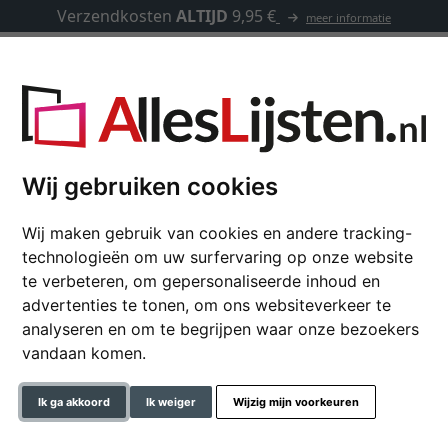
Verzendkosten
ALTIJD
9,95 €
meer informatie
Lijsten op maat
Passe-partouts
Toebehoren
Mini-hoeken (max. draagvermogen 2,5 kg)
Wij gebruiken cookies
Wij maken gebruik van cookies en andere tracking-
technologieën om uw surfervaring op onze website
50 stukken Mini-hoek
te verbeteren, om gepersonaliseerde inhoud en
kg)
advertenties te tonen, om ons websiteverkeer te
analyseren en om te begrijpen waar onze bezoekers
max. draagvermogen2,5 kg
vandaan komen.
formaat
Ik ga akkoord
Ik weiger
Wijzig mijn voorkeuren
€ 91,85
*