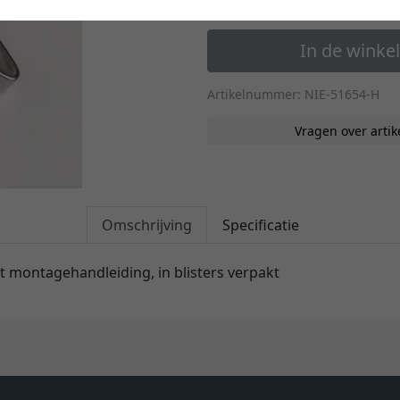
In de wink
Artikelnummer: NIE-51654-H
Vragen over artik
Omschrijving
Specificatie
et montagehandleiding, in blisters verpakt