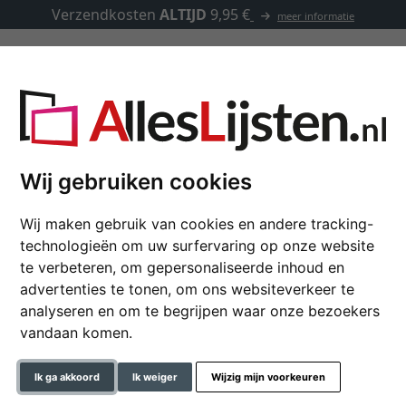
Verzendkosten
ALTIJD
9,95 €
meer informatie
Lijsten op maat
Passe-partouts
Toebehoren
st AVANT I, 4,05 op maat
Wij gebruiken cookies
Wij maken gebruik van cookies en andere tracking-
Baklijst AVANT I, 4,0
technologieën om uw surfervaring op onze website
te verbeteren, om gepersonaliseerde inhoud en
€ 40,90
*
advertenties te tonen, om ons websiteverkeer te
vanaf
analyseren en om te begrijpen waar onze bezoekers
vandaan komen.
In de wink
Ik ga akkoord
Ik weiger
Wijzig mijn voorkeuren
Artikelnummer: AIC-405-223-SZ