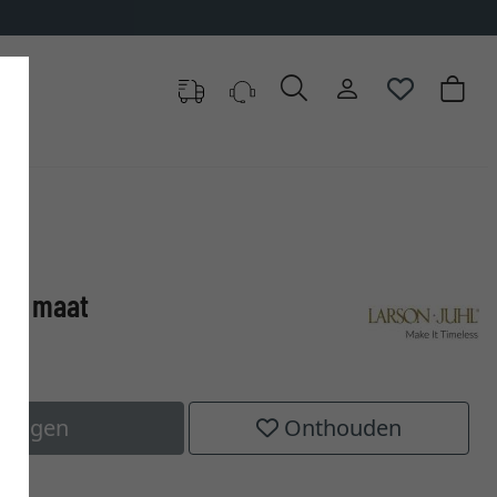
5 op maat
elwagen
Onthouden
-H