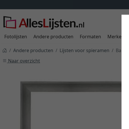
Fotolijsten
Andere producten
Formaten
Merken
Andere producten
Lijsten voor spieramen
Baklij
Naar overzicht