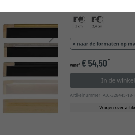
glastype
3 cm
2,4 cm
Verder
» naar de formaten op m
€ 54,50
*
vanaf
In de wink
Artikelnummer: AIC-328445-18-
Vragen over artik