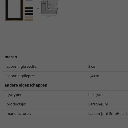
maten
sponningbreedte:
3 cm
sponningdiepte:
2,4 cm
andere eigenschappen
lijsttype:
baklijsten
productlijn:
Larson-Juhl
manufacturer:
Larson-Juhl GmbH, Leib