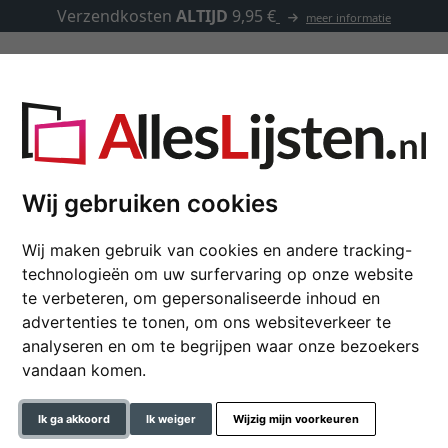
Verzendkosten
ALTIJD
9,95 €
meer informatie
Lijsten op maat
Passe-partouts
Toebehoren
Wij gebruiken cookies
Wij maken gebruik van cookies en andere tracking-
Baklijst FLOATS 36
technologieën om uw surfervaring op onze website
te verbeteren, om gepersonaliseerde inhoud en
advertenties te tonen, om ons websiteverkeer te
analyseren en om te begrijpen waar onze bezoekers
formaat
vandaan komen.
kleur
Ik ga akkoord
Ik weiger
Wijzig mijn voorkeuren