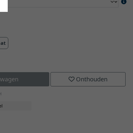
aat
elwagen
Onthouden
H
el