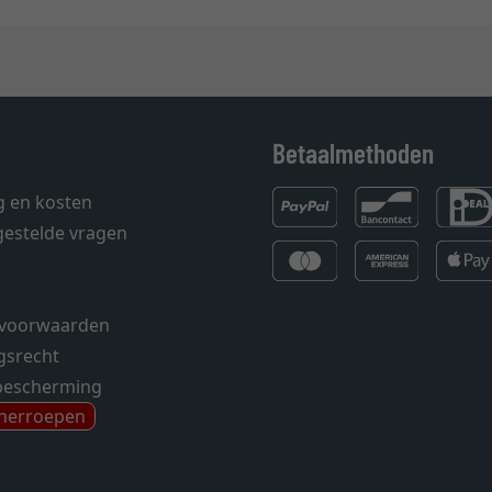
Betaalmethoden
g en kosten
gestelde vragen
voorwaarden
gsrecht
bescherming
 herroepen