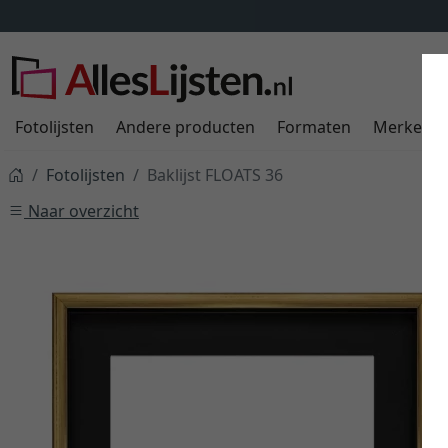
Fotolijsten
Andere producten
Formaten
Merken
Fotolijsten
Baklijst FLOATS 36
Naar overzicht