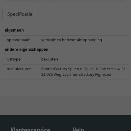
Specificatie
algemeen
ophanghaak:
verticale en horizontale ophanging
andere eigenschappen
lijsttype:
baklijsten
manufacturer:
FramesFactory Sp. z o.o. Sp. K, ul. Forteczna 4, PL
32-086 Wegrzce,
framesfactory@gmx.eu
Klantenservice
Help