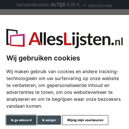
Verzendkosten
ALTIJD
9,95 €
meer informatie
Lijsten op maat
Passe-partouts
Toebehoren
 op maat
Wij gebruiken cookies
Wij maken gebruik van cookies en andere tracking-
Baklijst Tilia van lin
technologieën om uw surfervaring op onze website
te verbeteren, om gepersonaliseerde inhoud en
advertenties te tonen, om ons websiteverkeer te
analyseren en om te begrijpen waar onze bezoekers
kleur
vandaan komen.
glastype
Ik ga akkoord
Ik weiger
Wijzig mijn voorkeuren