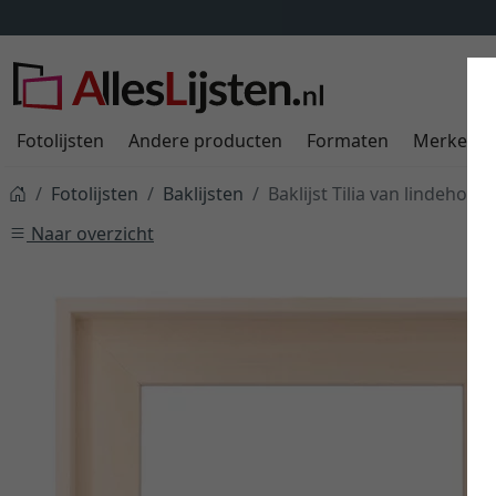
Fotolijsten
Andere producten
Formaten
Merken
Fotolijsten
Baklijsten
Baklijst Tilia van lindehout
Naar overzicht