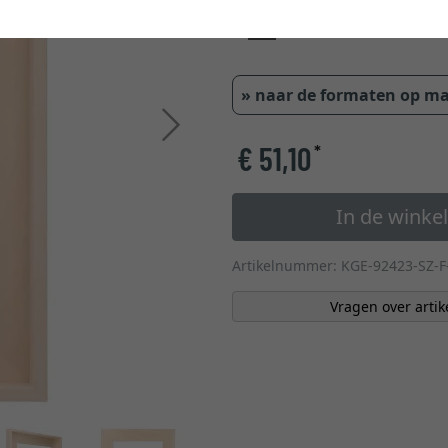
» naar de formaten op m
Verder
€ 51,10
*
In de wink
Artikelnummer: KGE-92423-SZ-F
Vragen over artik