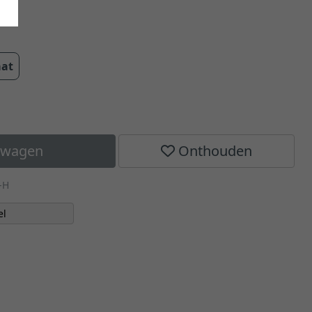
aat
elwagen
Onthouden
-H
el