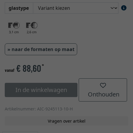
glastype
3,1 cm
2,6 cm
» naar de formaten op maat
€ 88,60
*
vanaf
In de winkelwagen
Onthouden
Artikelnummer: AIC-9245113-10-H
Vragen over artikel