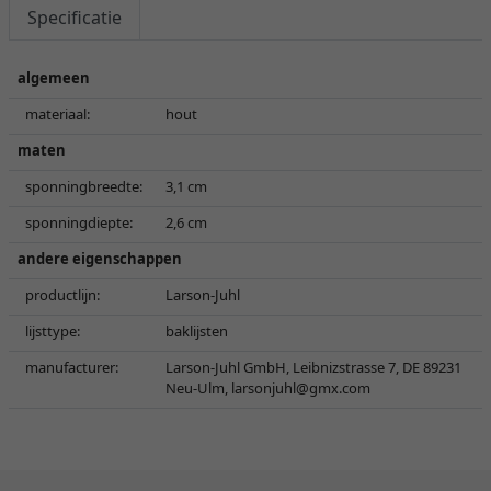
Specificatie
algemeen
materiaal:
hout
maten
sponningbreedte:
3,1 cm
sponningdiepte:
2,6 cm
andere eigenschappen
productlijn:
Larson-Juhl
lijsttype:
baklijsten
manufacturer:
Larson-Juhl GmbH, Leibnizstrasse 7, DE 89231
Neu-Ulm,
larsonjuhl@gmx.com