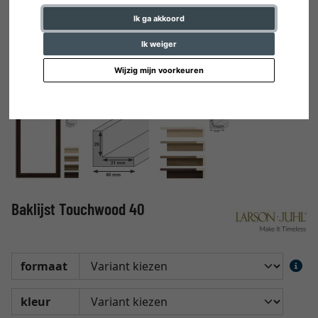
Ik ga akkoord
Ik weiger
Wijzig mijn voorkeuren
Baklijst Touchwood 40
formaat
kleur