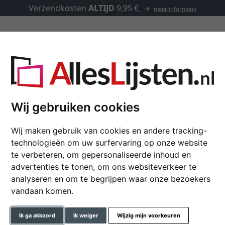
Verzendkosten
ALTIJD
9,95 €
meer informatie
Lijsten op maat
Passe-partouts
Toebehoren
Wij gebruiken cookies
Wij maken gebruik van cookies en andere tracking-
Baklijst op maat, prof
technologieën om uw surfervaring op onze website
te verbeteren, om gepersonaliseerde inhoud en
Nielsen lijst van aluminium p
advertenties te tonen, om ons websiteverkeer te
analyseren en om te begrijpen waar onze bezoekers
kleur
vandaan komen.
glastype
Ik ga akkoord
Ik weiger
Wijzig mijn voorkeuren