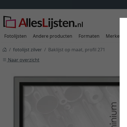
Fotolijsten
Andere producten
Formaten
Merken
fotolijst zilver
Baklijst op maat, profil 271
Naar overzicht