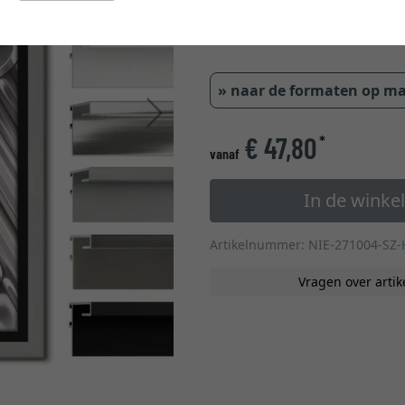
2,1 cm
2,3 
» naar de formaten op m
Verder
€ 47,80
*
vanaf
In de wink
Artikelnummer: NIE-271004-SZ-
Vragen over artik