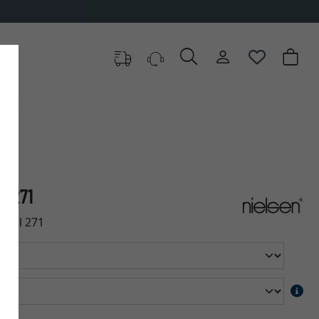
il 271
rofil 271