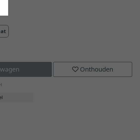
cm
aat
elwagen
Onthouden
H
el