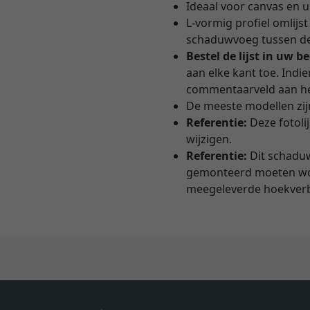
Ideaal voor canvas en 
L-vormig profiel omlijs
schaduwvoeg tussen de f
Bestel de lijst in uw b
aan elke kant toe. Indi
commentaarveld aan he
De meeste modellen zij
Referentie:
Deze fotoli
wijzigen.
Referentie:
Dit schaduw
gemonteerd moeten word
meegeleverde hoekverb