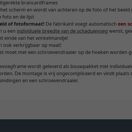
uitgerekte brancardframes
t het scherm en wordt van achteren op de foto of het beeld
oto en de lijst
eeld of fotoformaat!
De fabrikant voegt automatisch
een s
en u een
individuele breedte van de schaduwvoeg
wenst, gee
t einde van het winkelmandje!
n ook verkrijgbaar op maat!
jst moet met een schroevendraaier op de hoeken worden 
voegframe wordt geleverd als bouwpakket met individuele
en. De montage is vrij ongecompliceerd en vindt plaats 
indingen en een schroevendraaier.