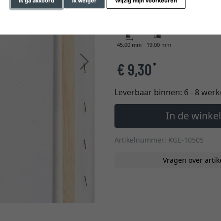
Ik ga akkoord
Ik weiger
Wijzig mijn voorkeuren
kleur
45,00 mm
19,00 mm
Verder
€ 9,30
*
Leverbaar binnen:
6 - 8 wer
In de wink
Artikelnummer: KGE-10505
Vragen over artik