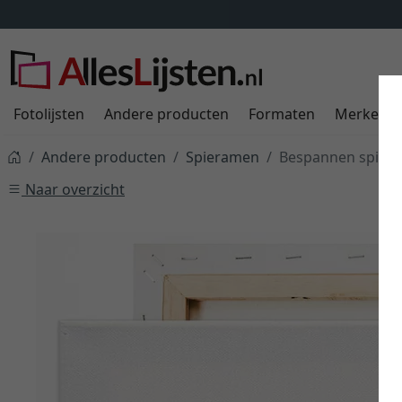
Fotolijsten
Andere producten
Formaten
Merken
Andere producten
Spieramen
Bespannen spier
Naar overzicht