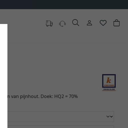
aam van pijnhout. Doek: HQ2 = 70%