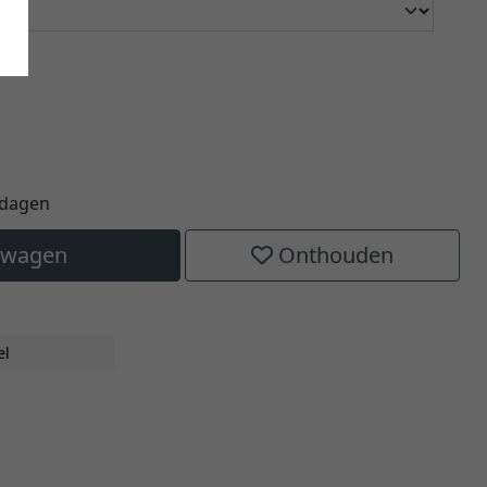
kdagen
elwagen
Onthouden
el