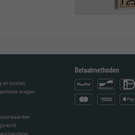
Betaalmethoden
g en kosten
gestelde vragen
voorwaarden
gsrecht
bescherming