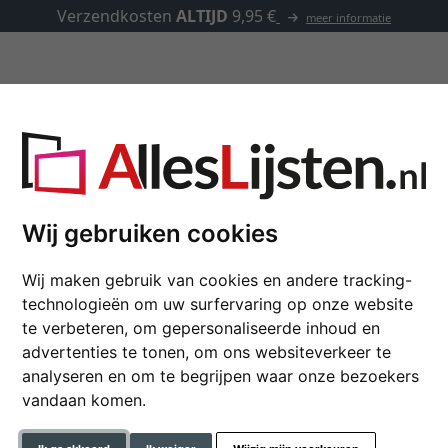
Verzendkosten
ALTIJD
9,95 €
meer informatie
Lijsten op maat
Passe-partouts
Toebehoren
aam
Wij gebruiken cookies
Bespannen spieraam
Wij maken gebruik van cookies en andere tracking-
18x24 cm | wit
technologieën om uw surfervaring op onze website
te verbeteren, om gepersonaliseerde inhoud en
Met katoen bespannen spier
advertenties te tonen, om ons websiteverkeer te
katoen 30% rayon
analyseren en om te begrijpen waar onze bezoekers
vandaan komen.
formaat