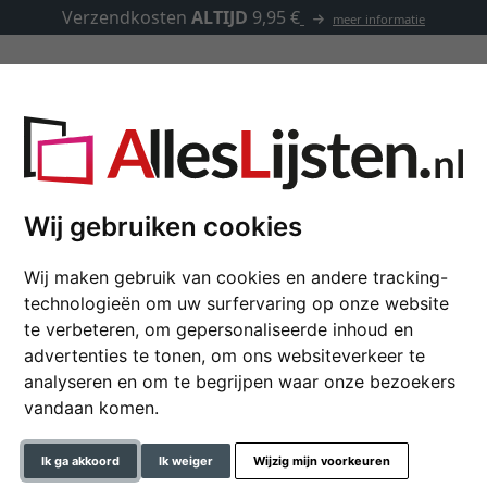
Verzendkosten
ALTIJD
9,95 €
meer informatie
Lijsten op maat
Passe-partouts
Toebehoren
materiaal
Wij gebruiken cookies
Wij maken gebruik van cookies en andere tracking-
Bevestigingmateriaal
technologieën om uw surfervaring op onze website
te verbeteren, om gepersonaliseerde inhoud en
Bevestiging "normaal wand" 
advertenties te tonen, om ons websiteverkeer te
analyseren en om te begrijpen waar onze bezoekers
formaat
vandaan komen.
€ 3,15
*
vanaf
Ik ga akkoord
Ik weiger
Wijzig mijn voorkeuren