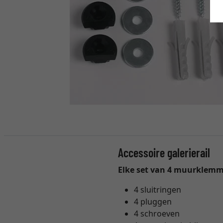
Accessoire galerierail
Elke set van 4 muurklem
4 sluitringen
4 pluggen
4 schroeven