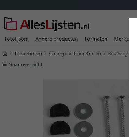
Fotolijsten
Andere producten
Formaten
Merken
Toebehoren
Galerij rail toebehoren
Bevestiging
Naar overzicht