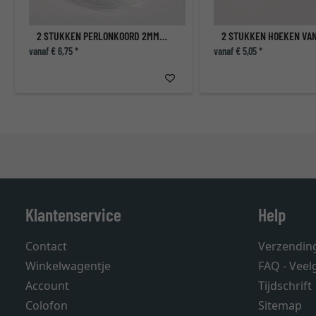
2 STUKKEN PERLONKOORD 2MM/200CM MET GLIJDEND SCHROEVEN
vanaf € 6,75 *
vanaf € 5,05 *
Klantenservice
Help
Contact
Verzendin
Winkelwagentje
FAQ - Veel
Account
Tijdschrift
Colofon
Sitemap