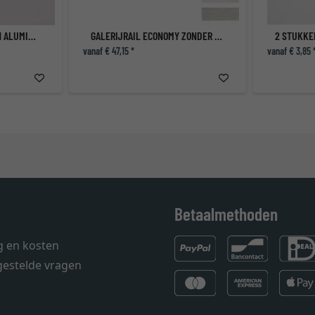
2 STUKKEN HOEKEN VAN ALUMINIUM
GALERIJRAIL ECONOMY ZONDER TOEBEHOREN
vanaf € 47,15 *
vanaf € 3,85 
Betaalmethoden
g en kosten
gestelde vragen