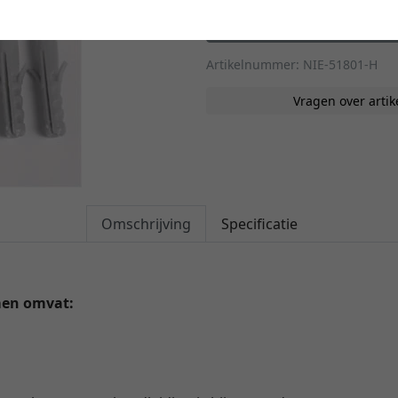
In de wink
Artikelnummer: NIE-51801-H
Vragen over artik
Omschrijving
Specificatie
men omvat: