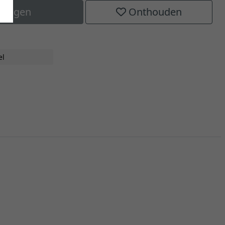
elwagen
Onthouden
el