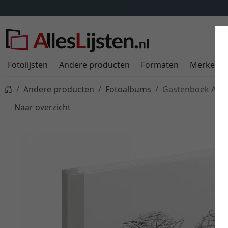
Fotolijsten
Andere producten
Formaten
Merken
Andere producten
Fotoalbums
Gastenboek Amou
Naar overzicht