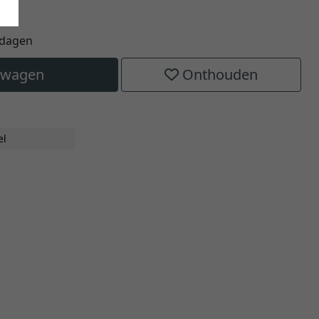
kdagen
elwagen
Onthouden
el