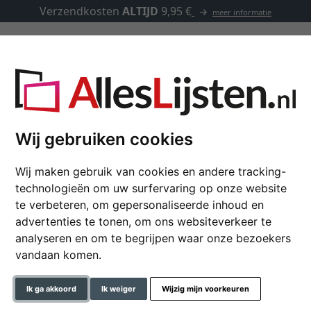
Verzendkosten
ALTIJD
9,95 €
meer informatie
Lijsten op maat
Passe-partouts
Toebehoren
r - 72 pagina's, 23x25 cm
Wij gebruiken cookies
Wij maken gebruik van cookies en andere tracking-
Gastenboek Amour - 7
technologieën om uw surfervaring op onze website
te verbeteren, om gepersonaliseerde inhoud en
23x25 cm | wit
advertenties te tonen, om ons websiteverkeer te
analyseren en om te begrijpen waar onze bezoekers
formaat
vandaan komen.
kleur
Ik ga akkoord
Ik weiger
Wijzig mijn voorkeuren