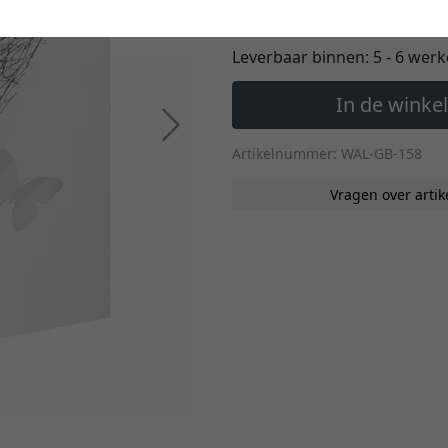
€ 25,40
*
Leverbaar binnen:
5 - 6 wer
In de wink
Verder
Artikelnummer: WAL-GB-158
Vragen over artik