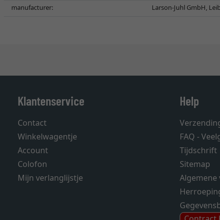
manufacturer:
Larson-Juhl GmbH, Leib
Klantenservice
Help
Contact
Verzendin
Winkelwagentje
FAQ - Veel
Account
Tijdschrift
Colofon
Sitemap
Mijn verlanglijstje
Algemene 
Herroepin
Gegevens
Contract