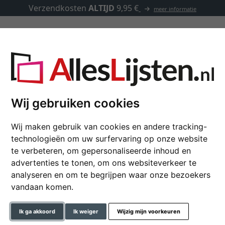
Verzendkosten
ALTIJD
9,95 €
meer informatie
Lijsten op maat
Passe-partouts
Toebehoren
Corona 42 op maat
Wij gebruiken cookies
Wij maken gebruik van cookies en andere tracking-
Houten fotolijst Coro
technologieën om uw surfervaring op onze website
te verbeteren, om gepersonaliseerde inhoud en
advertenties te tonen, om ons websiteverkeer te
analyseren en om te begrijpen waar onze bezoekers
kleur
vandaan komen.
glastype
Ik ga akkoord
Ik weiger
Wijzig mijn voorkeuren