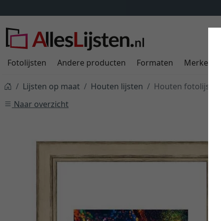
Fotolijsten
Andere producten
Formaten
Merken
Lijsten op maat
Houten lijsten
Houten fotolijst 
Naar overzicht