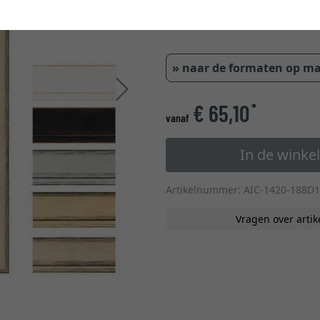
42,00 mm
0,7 cm
0,9 cm
» naar de formaten op m
Verder
€ 65,10
*
vanaf
In de wink
Artikelnummer: AIC-1420-188D1
Vragen over artik