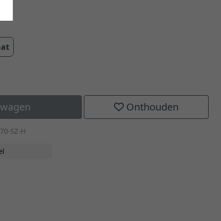
aat
elwagen
Onthouden
70-SZ-H
el