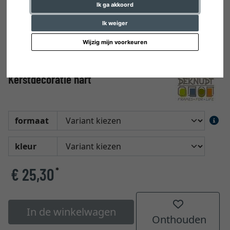
Ik ga akkoord
Ik weiger
Wijzig mijn voorkeuren
Kerstdecoratie hart
formaat
kleur
€ 25,30
*
In de winkelwagen
Onthouden