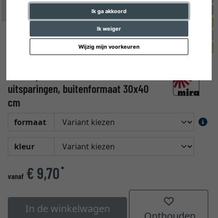
Ik ga akkoord
Ik weiger
Wijzig mijn voorkeuren
Passe-partout met meerdere
uitsparingen, buitenformaat 30x40
cm
formaat
kleur
€ 9,70
*
vanaf
In de winkelwagen
Onthouden