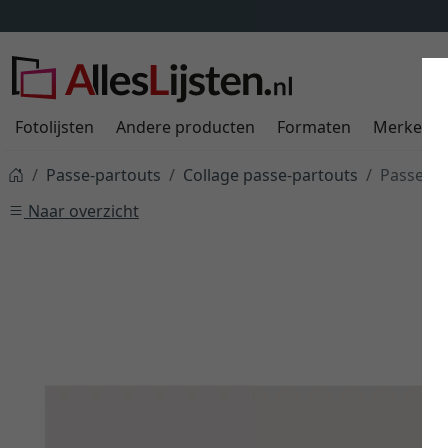
Fotolijsten
Andere producten
Formaten
Merken
Passe-partouts
Collage passe-partouts
Passe-pa
Naar overzicht