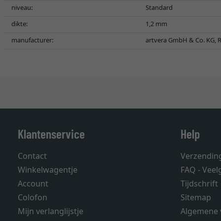
niveau:
Standard
dikte:
1,2 mm
manufacturer:
artvera GmbH & Co. KG, R
Klantenservice
Help
Contact
Verzendin
Winkelwagentje
FAQ - Veel
Account
Tijdschrift
Colofon
Sitemap
Mijn verlanglijstje
Algemene 