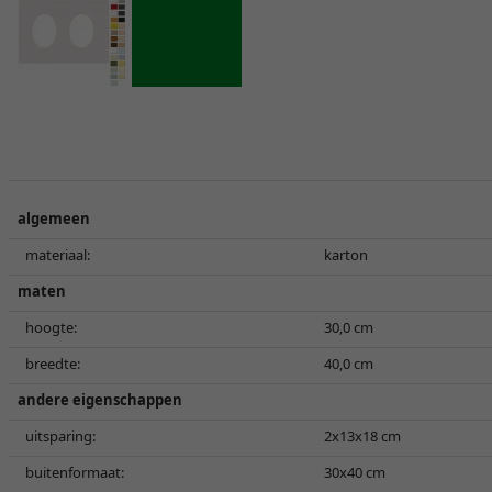
algemeen
materiaal:
karton
maten
hoogte:
30,0 cm
breedte:
40,0 cm
andere eigenschappen
uitsparing:
2x13x18 cm
buitenformaat:
30x40 cm