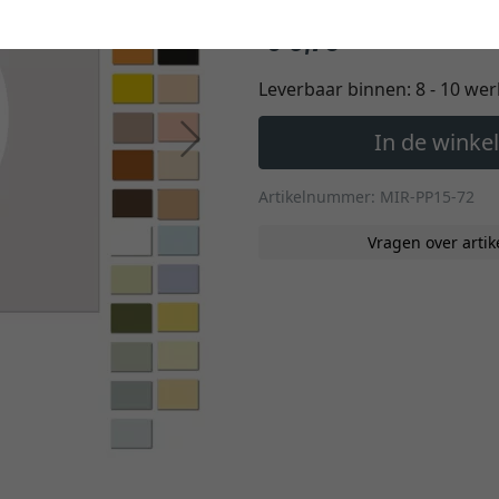
€ 9,70
*
Leverbaar binnen:
8 - 10 we
Verder
In de wink
Artikelnummer: MIR-PP15-72
Vragen over artik