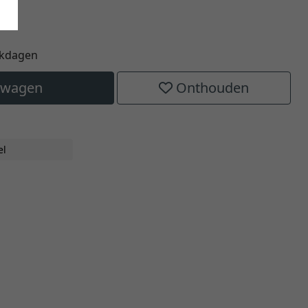
rkdagen
elwagen
Onthouden
el