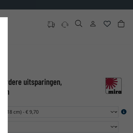
erdere uitsparingen,
 cm
oen