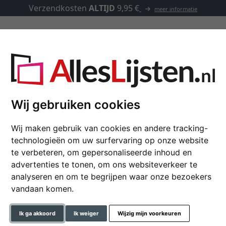
Verzendkosten
ALTIJD
9,95 €
meer informatie
Lijsten op maat
Passe-partouts
Toebehoren
rtout met meerdere uitsparingen, buitenformaat 30x40 cm
Wij gebruiken cookies
Wij maken gebruik van cookies en andere tracking-
Passe-partout met me
technologieën om uw surfervaring op onze website
buitenformaat 30x40
te verbeteren, om gepersonaliseerde inhoud en
advertenties te tonen, om ons websiteverkeer te
30x40 cm (2x 13x18 cm) | gr
analyseren en om te begrijpen waar onze bezoekers
vandaan komen.
formaat
kleur
Ik ga akkoord
Ik weiger
Wijzig mijn voorkeuren