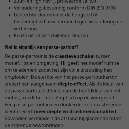
Zuur- en ligninevrij, pH-waarde ca. 8,0
Verouderingsbestendig conform DIN ISO 9706
Lichtechte kleuren met de hoogste UV-
bestendigheid beschermen tegen veroudering en
verbleking
Keuze uit 33 verschillende kleuren
Wat is eigenlijk een passe-partout?
De passe-partout is de
creatieve schakel
tussen
motief, lijst en omgeving. Hij geeft het motief ruimte
om te ademen, zodat het zijn volle uitstraling kan
ontplooien. De sterkte van het passe-partoutkarton
creëert een aangenaam
diepte-effect
. Als de kleur van
de passe-partout lichter is dan de hoofdkleur van het
motief, treedt het motief optisch op de voorgrond.
Een passe-partout in een donkerdere contrasterende
kleur creëert
meer diepte en driedimensionaliteit
.
Bovendien vermindert de afstand bij glanzende foto’s
de storende newtonringen.