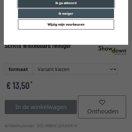
Ik ga akkoord
Ik weiger
Wijzig mijn voorkeuren
Scritto Whiteboard reiniger
formaat
€ 13,50
*
In de winkelwagen
Onthouden
Artikelnummer: DIS-WBNCLEANER-H