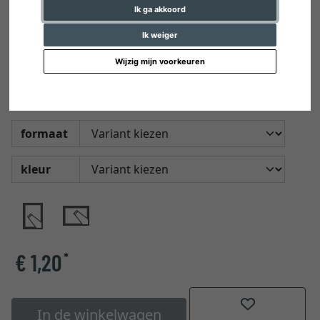
Ik ga akkoord
Ik weiger
Wijzig mijn voorkeuren
Sokkol voor ART en Econ van MIRA
formaat
kleur
€ 1,20
*
In de winkelwagen