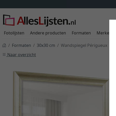
Fotolijsten
Andere producten
Formaten
Merken
Formaten
30x30 cm
Wandspiegel Périgueux
Naar overzicht