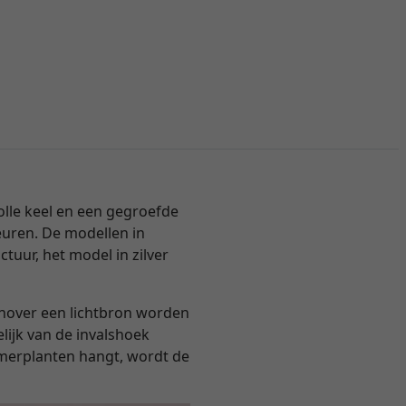
olle keel en een gegroefde
euren. De modellen in
tuur, het model in zilver
enover een lichtbron worden
lijk van de invalshoek
kamerplanten hangt, wordt de