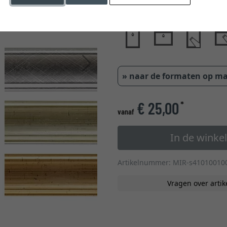
glastype
Verder
» naar de formaten op m
€ 25,00
*
vanaf
In de wink
Artikelnummer: MIR-s41010010
Vragen over artik