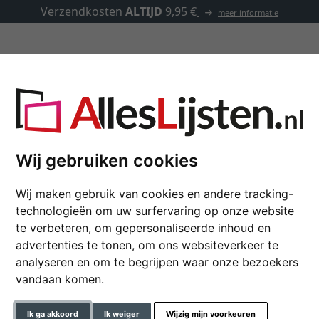
Verzendkosten
ALTIJD
9,95 €
meer informatie
Lijsten op maat
Passe-partouts
Toebehoren
Wij gebruiken cookies
Wandspiegel Périgue
Wij maken gebruik van cookies en andere tracking-
technologieën om uw surfervaring op onze website
Spiegel met lijst van hout
te verbeteren, om gepersonaliseerde inhoud en
advertenties te tonen, om ons websiteverkeer te
formaat
analyseren en om te begrijpen waar onze bezoekers
vandaan komen.
kleur
Ik ga akkoord
Ik weiger
Wijzig mijn voorkeuren