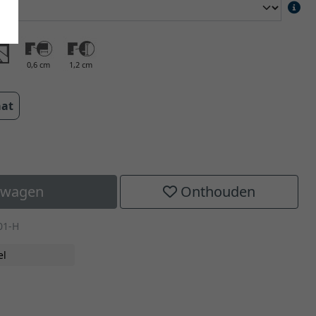
0,6 cm
1,2 cm
aat
elwagen
Onthouden
01-H
el