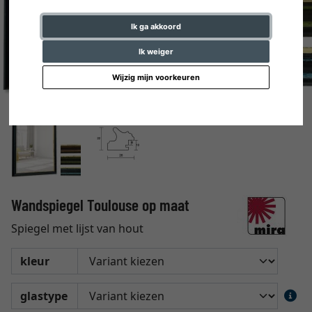
Ik ga akkoord
Ik weiger
Wijzig mijn voorkeuren
Wandspiegel Toulouse op maat
Spiegel met lijst van hout
kleur
glastype