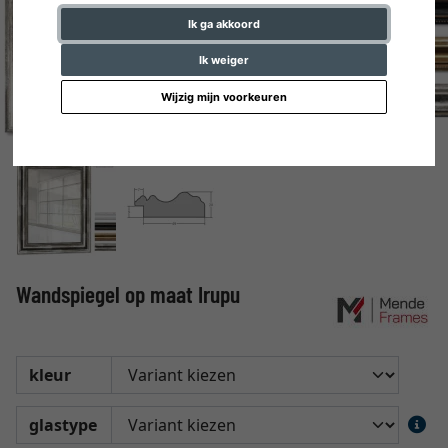
Ik ga akkoord
Ik weiger
Wijzig mijn voorkeuren
Wandspiegel op maat Irupu
kleur
glastype