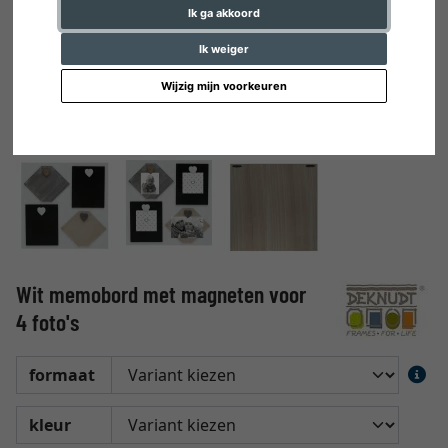
Ik ga akkoord
Ik weiger
Wijzig mijn voorkeuren
Wit memobord met magneten voor
4 foto's
formaat
kleur