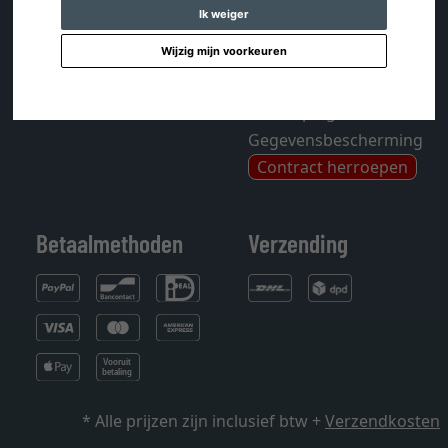
Tijdschrift
Mijn verlanglijstje
Ik weiger
Sitemap
Wijzig mijn voorkeuren
Algemene
voorwaarden
Herroepingsrecht
Gegevensbescherming
Contract herroepen
Betaalmethoden
Verzending
* Alle prijzen zijn inclusief btw +
Verzendkosten