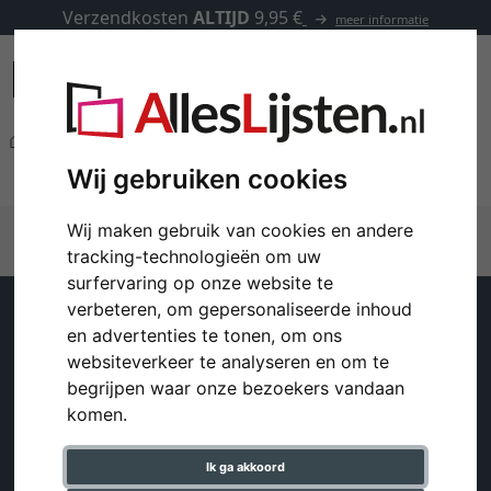
Verzendkosten
ALTIJD
9,95 €
meer informatie
Merken
Zep
Wij gebruiken cookies
Zep
Wij maken gebruik van cookies en andere
tracking-technologieën om uw
surfervaring op onze website te
verbeteren, om gepersonaliseerde inhoud
Klantenservice
Help
en advertenties te tonen, om ons
websiteverkeer te analyseren en om te
Contact
Verzending en kosten
begrijpen waar onze bezoekers vandaan
Winkelwagentje
komen.
FAQ - Veelgestelde
Account
vragen
Ik ga akkoord
Colofon