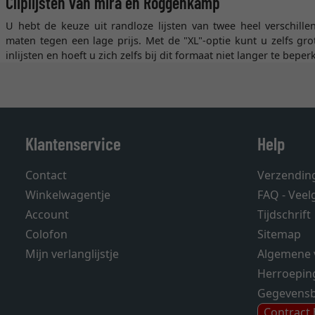
Cliplijsten van mira en Roggenkamp
U hebt de keuze uit randloze lijsten van twee heel verschille
maten tegen een lage prijs. Met de "XL"-optie kunt u zelfs gr
inlijsten en hoeft u zich zelfs bij dit formaat niet langer te beper
Klantenservice
Help
Contact
Verzendin
Winkelwagentje
FAQ - Veel
Account
Tijdschrift
Colofon
Sitemap
Mijn verlanglijstje
Algemene 
Herroepin
Gegevens
Contract