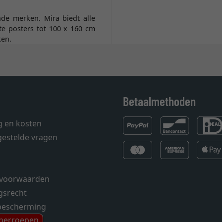
nde merken. Mira biedt alle
ote posters tot 100 x 160 cm
ken.
Betaalmethoden
g en kosten
gestelde vragen
voorwaarden
gsrecht
bescherming
 herroepen