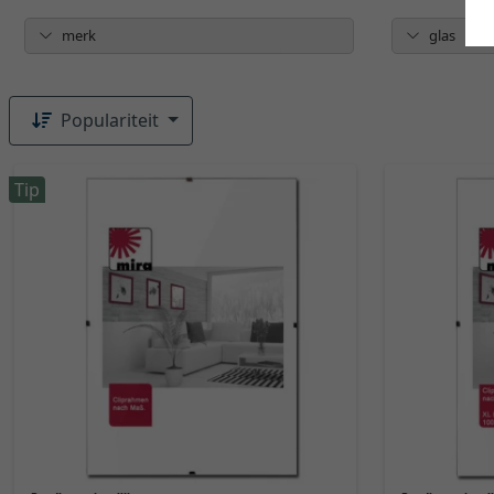
merk
glas
Populariteit
Tip