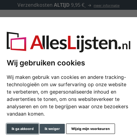
Verzendkosten
ALTIJD
9,95 €
meer informatie
Lijsten op maat
Passe-partouts
Toebehoren
 maat
Wij gebruiken cookies
Cliplijsten op maat
Wij maken gebruik van cookies en andere tracking-
technologieën om uw surfervaring op onze website
tief wordt op de achterwand geplaatst, waarna het glas er direct 
te verbeteren, om gepersonaliseerde inhoud en
! Maar is het ook zo simpel bij motieven met speciale formaten?
advertenties te tonen, om ons websiteverkeer te
ategorie!
analyseren en om te begrijpen waar onze bezoekers
vandaan komen.
Ik ga akkoord
Ik weiger
Wijzig mijn voorkeuren