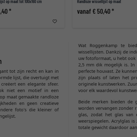
ijst op maat tot 100x160 cm
Randloze wissellijst op maat
,40 *
vanaf € 50,40 *
Wat Roggenkamp te biede
wissellijsten. Dankzij de in
uw fotoformaat, u hebt ook 
n
2,5 mm dik mogelijk is. In
ant tot zijn recht en kan in
perfecte houvast. Ze kunnen
mde lijst, die overtuigt met
zijn plaats of laten het p
reëert een elegante sfeer.
originele kunstwerken. Zuurv
ok niet een motief in een
voor elk waardevol kunstwe
 op maat gemaakte randloze
Beide merken bieden de g
jkheden en geen creatieve
worden vervangen zonder ri
dere foto's die kleiner of
glas, zodat het glas van 
gelijst.
weerspiegelen. Acrylglas is
totale gewicht daardoor aan