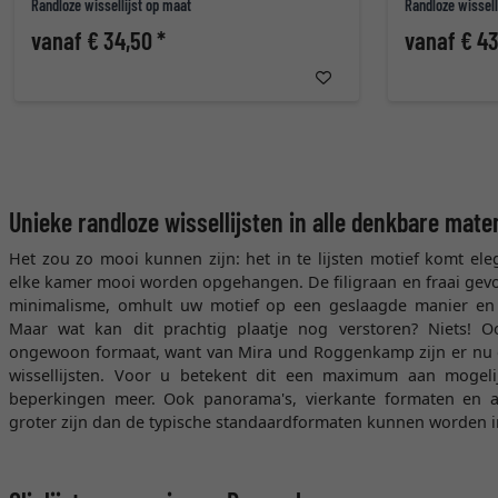
Randloze wissellijst op maat
Randloze wissell
vanaf € 34,50 *
vanaf € 43
Unieke randloze wissellijsten in alle denkbare mate
Het zou zo mooi kunnen zijn: het in te lijsten motief komt eleg
elke kamer mooi worden opgehangen. De filigraan en fraai gevor
minimalisme, omhult uw motief op een geslaagde manier en c
Maar wat kan dit prachtig plaatje nog verstoren? Niets! O
ongewoon formaat, want van Mira und Roggenkamp zijn er nu
wissellijsten. Voor u betekent dit een maximum aan mogeli
beperkingen meer. Ook panorama's, vierkante formaten en an
groter zijn dan de typische standaardformaten kunnen worden in