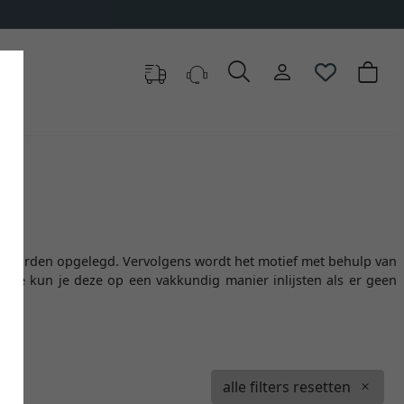
kan worden opgelegd. Vervolgens wordt het motief met behulp van
 Hoe kun je deze op een vakkundig manier inlijsten als er geen
alle filters resetten