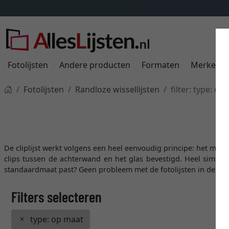
Fotolijsten
Andere producten
Formaten
Merken
Fotolijsten
Randloze wissellijsten
filter: type: op
De cliplijst werkt volgens een heel eenvoudig principe: het mo
clips tussen de achterwand en het glas bevestigd. Heel simpel
standaardmaat past? Geen probleem met de fotolijsten in deze c
type: op maat