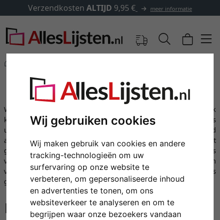
Verzendkosten
ALTIJD
9,95 €
meer informatie
Merken
Walther Design
filter: lijsttype: kunststof lijsten
Lijsten van plastiek van Walther
Walther biedt lijsten van plastiek met een aantrekkelijk
Wij gebruiken cookies
kleurenpalet aan. De lijsten zijn licht, stabiel en goedkoop. Als
u veel beelden wilt encadreren is het zeker een goed
alternative tot andere materialen. De oppervlakten zijn briljant
Wij maken gebruik van cookies en andere
gepolijst of mat. Alles hangt van u smaak of inrichting af. Als
tracking-technologieën om uw
voor het geheel assortiment van Walther voldoen ook de lijsten
surfervaring op onze website te
van plastiek de eisen van particulieren of deskundige als
verbeteren, om gepersonaliseerde inhoud
galerijhouders of kunstenaars.
en advertenties te tonen, om ons
websiteverkeer te analyseren en om te
begrijpen waar onze bezoekers vandaan