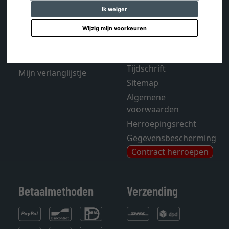
Ik weiger
Contact
Verzending en kosten
Winkelwagentje
Wijzig mijn voorkeuren
FAQ - Veelgestelde
Account
vragen
Colofon
Tijdschrift
Mijn verlanglijstje
Sitemap
Algemene
voorwaarden
Herroepingsrecht
Gegevensbescherming
Contract herroepen
Betaalmethoden
Verzending