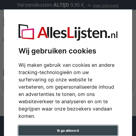
Verzendkosten
ALTIJD
9,95 €
meer informatie
Andere producten
Wandspiegels
filter: formaat: 50x140
Wij gebruiken cookies
Wandspiegels
Wij maken gebruik van cookies en andere
tracking-technologieën om uw
surfervaring op onze website te
formaat: 50x140
alle filters resetten
verbeteren, om gepersonaliseerde inhoud
en advertenties te tonen, om ons
websiteverkeer te analyseren en om te
begrijpen waar onze bezoekers vandaan
komen.
Klantenservice
Help
Ik ga akkoord