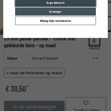
Ik ga akkoord
Ik weiger
Wijzig mijn voorkeuren
1,5 mm passe-partout – crème met
gekleurde kern - op maat
kleur
» naar de formaten op maat
€ 30,50
*
In de winkelwagen
Onthouden