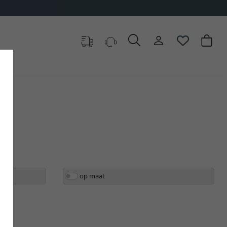
e kiezen
op maat