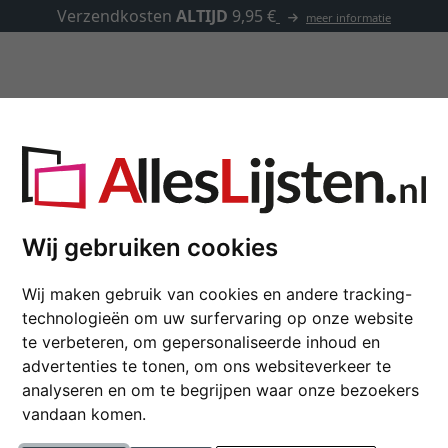
✓
500.000 artikelen om uit t
Lijsten op maat
Passe-partouts
Toebehoren
Passe-partouts
Wij gebruiken cookies
Wij maken gebruik van cookies en andere tracking-
technologieën om uw surfervaring op onze website
te verbeteren, om gepersonaliseerde inhoud en
kleur
advertenties te tonen, om ons websiteverkeer te
analyseren en om te begrijpen waar onze bezoekers
vandaan komen.