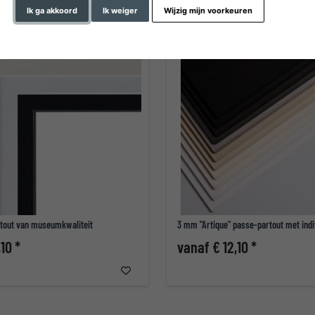
Ik ga akkoord
Ik weiger
Wijzig mijn voorkeuren
tout van museumkwaliteit
3 mm "Artique" passe-partout met indi
10 *
vanaf € 12,10 *