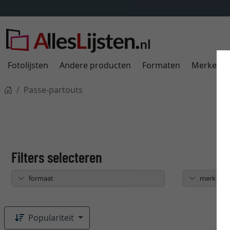
Fotolijsten
Andere producten
Formaten
Merken
Passe-partouts
formaat
merk
Populariteit