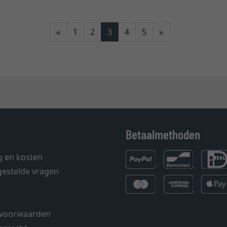
Terug
Verder
«
1
2
3
4
5
»
Betaalmethoden
g en kosten
gestelde vragen
voorwaarden