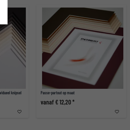
vidueel knipsel
Passe-partout op maat
vanaf € 12,20 *