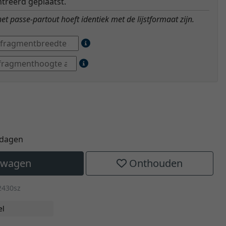
treerd geplaatst.
t passe-partout hoeft identiek met de lijstformaat zijn.
kdagen
elwagen
Onthouden
2430sz
el