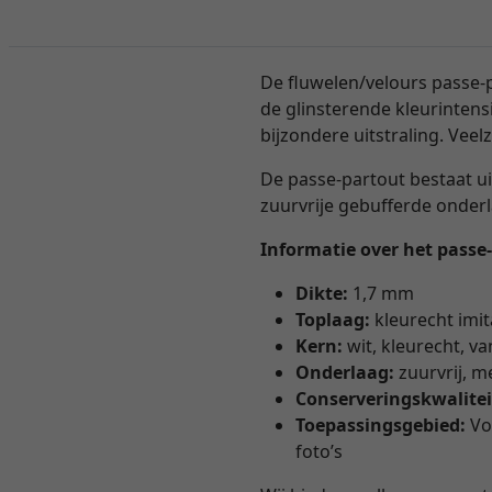
De fluwelen/velours passe-p
de glinsterende kleurintensi
bijzondere uitstraling. Veel
De passe-partout bestaat ui
zuurvrije gebufferde onderl
Informatie over het passe
Dikte:
1,7 mm
Toplaag:
kleurecht imit
Kern:
wit, kleurecht, va
Onderlaag:
zuurvrij, m
Conserveringskwalitei
Toepassingsgebied:
Voo
foto’s