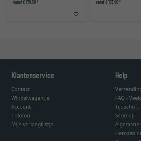
vanaf € 179,50 *
vanaf € 153,90 *
Klantenservice
Help
Contact
Verzendin
Winkelwagentje
FAQ - Veel
Account
Tijdschrift
Colofon
Sitemap
Mijn verlanglijstje
Algemene 
Herroepin