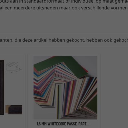
rtouts aan in standaardformaat of individueel op maat gema
 alleen meerdere uitsneden maar ook verschillende vormen 
lanten, die deze artikel hebben gekocht, hebben ook gekoch
1,6 MM WHITECORE PASSE-PARTOUT OP MAAT