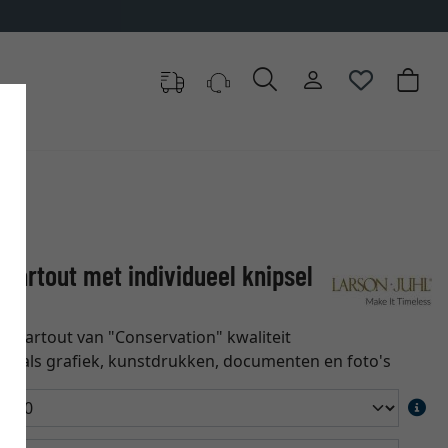
partout met individueel knipsel
e-partout van "Conservation" kwaliteit
zoals grafiek, kunstdrukken, documenten en foto's