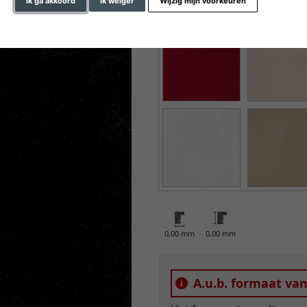
Ik ga akkoord
Ik weiger
Wijzig mijn voorkeuren
kleur
Verder
0,00 mm
0,00 mm
A.u.b. formaat va