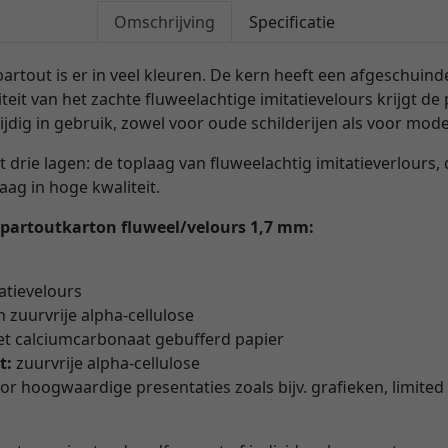
Omschrijving
Specificatie
artout is er in veel kleuren. De kern heeft een afgeschuin
teit van het zachte fluweelachtige imitatievelours krijgt de
zijdig in gebruik, zowel voor oude schilderijen als voor mod
t drie lagen: de toplaag van fluweelachtig imitatieverlours,
aag in hoge kwaliteit.
-partoutkarton fluweel/velours 1,7 mm:
atievelours
n zuurvrije alpha-cellulose
et calciumcarbonaat gebufferd papier
t:
zuurvrije alpha-cellulose
r hoogwaardige presentaties zoals bijv. grafieken, limite