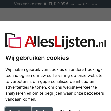
Verzendkosten
ALTIJD
9,95 €
meer informatie
Lijsten op maat
Passe-partouts
Toebehoren
t met individueel knipsel
Wij gebruiken cookies
1,7 mm fluweel passe-
Wij maken gebruik van cookies en andere tracking-
24x30 cm | zwart
technologieën om uw surfervaring op onze website
te verbeteren, om gepersonaliseerde inhoud en
Zuurvrij 1,7 mm fluweel pass
advertenties te tonen, om ons websiteverkeer te
voor hoogwaardige beelden 
analyseren en om te begrijpen waar onze bezoekers
vandaan komen.
formaat