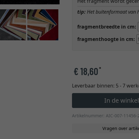
Het fragment wordt gecen
tip:
Het buitenformaat van he
fragmentbreedte in cm:
fragmenthoogte in cm:
€ 18,60
*
Leverbaar binnen:
5 - 7 wer
In de wink
Artikelnummer: AIC-007-11456-
Vragen over artik