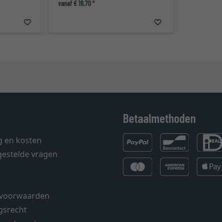
vanaf € 18,70 *
Betaalmethoden
g en kosten
gestelde vragen
voorwaarden
gsrecht