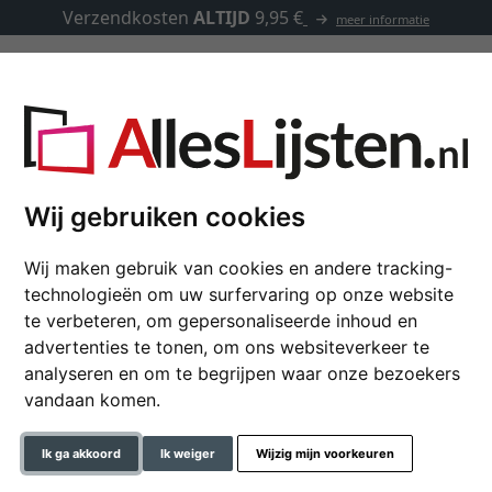
Verzendkosten
ALTIJD
9,95 €
meer informatie
Lijsten op maat
Passe-partouts
Toebehoren
maat
Wij gebruiken cookies
Wij maken gebruik van cookies en andere tracking-
Acryl fotolijst in obl
technologieën om uw surfervaring op onze website
te verbeteren, om gepersonaliseerde inhoud en
advertenties te tonen, om ons websiteverkeer te
analyseren en om te begrijpen waar onze bezoekers
formaat
vandaan komen.
kleur
Ik ga akkoord
Ik weiger
Wijzig mijn voorkeuren