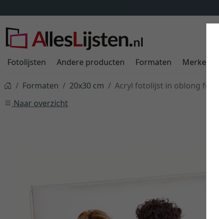
Fotolijsten
Andere producten
Formaten
Merken
Formaten
20x30 cm
Acryl fotolijst in oblong for
Naar overzicht