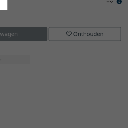
elwagen
Onthouden
H
el