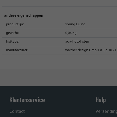
andere eigenschappen
productlijn:
Young Living
gewicht:
0,04 Kg
lijsttype:
acryl fotolijsten
manufacturer:
walther design GmbH & Co. KG, H
Klantenservice
Help
Contact
Verzendin