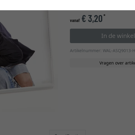
glastype
€ 3,20
*
vanaf
In de wink
Artikelnummer: WAL-ASQ9013-
Vragen over artik