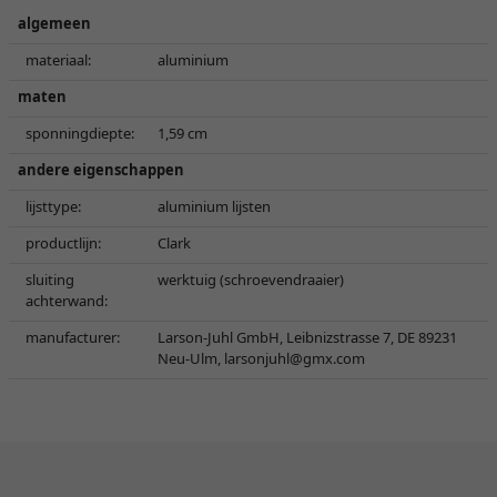
algemeen
materiaal:
aluminium
maten
sponningdiepte:
1,59 cm
andere eigenschappen
lijsttype:
aluminium lijsten
productlijn:
Clark
sluiting
werktuig (schroevendraaier)
achterwand:
manufacturer:
Larson-Juhl GmbH, Leibnizstrasse 7, DE 89231
Neu-Ulm,
larsonjuhl@gmx.com