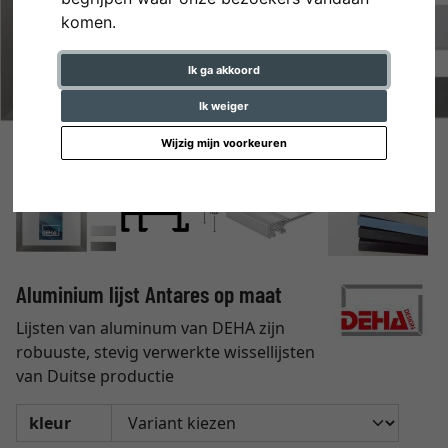
komen.
Ik ga akkoord
Ik weiger
Wijzig mijn voorkeuren
Aluminium lijst Antares op maat
Lijsten van aluminum van DEHA zijn
robuuste, stevig verwerkte wissellijsten
van Duitse productie
kleur