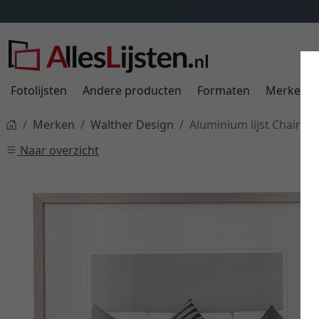
Fotolijsten
Andere producten
Formaten
Merken
Merken
Walther Design
Aluminium lijst Chair
Naar overzicht