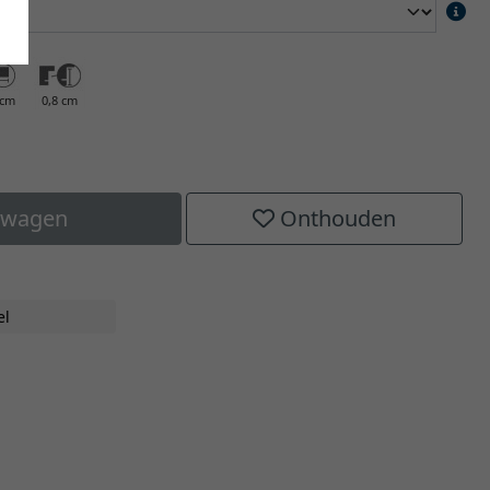
 cm
0,8 cm
elwagen
Onthouden
el