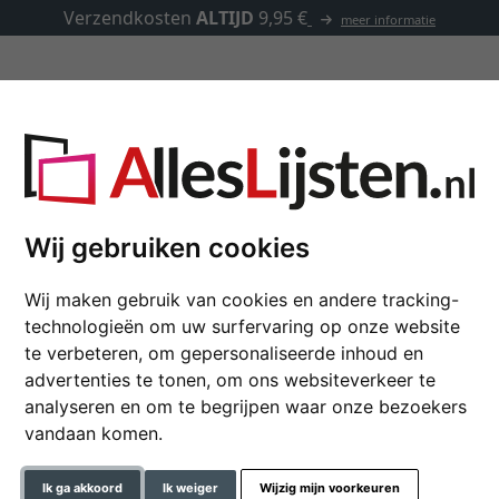
Verzendkosten
ALTIJD
9,95 €
meer informatie
Lijsten op maat
Passe-partouts
Toebehoren
Wij gebruiken cookies
Aluminium lijst Chair
Wij maken gebruik van cookies en andere tracking-
technologieën om uw surfervaring op onze website
Lijst van aluminium
te verbeteren, om gepersonaliseerde inhoud en
advertenties te tonen, om ons websiteverkeer te
formaat
analyseren en om te begrijpen waar onze bezoekers
vandaan komen.
kleur
Ik ga akkoord
Ik weiger
Wijzig mijn voorkeuren