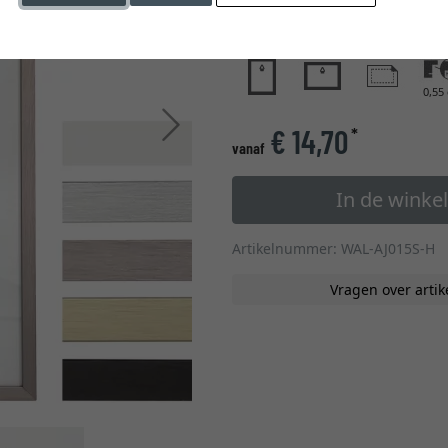
glastype
0,55
Verder
€ 14,70
*
vanaf
In de wink
Artikelnummer: WAL-AJ015S-H
Vragen over artik