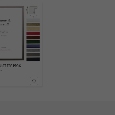
JST TOP PRO S
 *