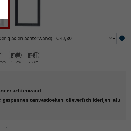
0 mm
1,9 cm
2,5 cm
onder achterwand
ld
gespannen canvasdoeken
,
olieverfschilderijen
,
alu