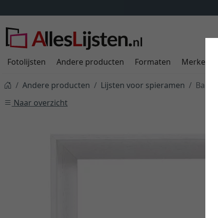
Fotolijsten
Andere producten
Formaten
Merken
Andere producten
Lijsten voor spieramen
Baklij
Naar overzicht