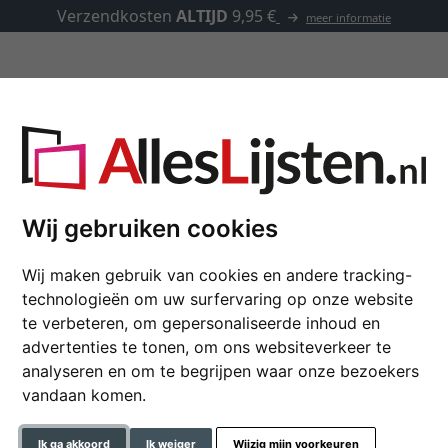
Verzendkosten
ALTIJD
9,95 €
meer informatie
Lijsten op maat
Passe-partouts
Toebehoren
st Eclipse smal
Wij gebruiken cookies
Baklijst Eclipse smal
Wij maken gebruik van cookies en andere tracking-
technologieën om uw surfervaring op onze website
30x40 cm | wit | lege lijst (
te verbeteren, om gepersonaliseerde inhoud en
advertenties te tonen, om ons websiteverkeer te
formaat
analyseren en om te begrijpen waar onze bezoekers
vandaan komen.
kleur
Ik ga akkoord
Ik weiger
Wijzig mijn voorkeuren