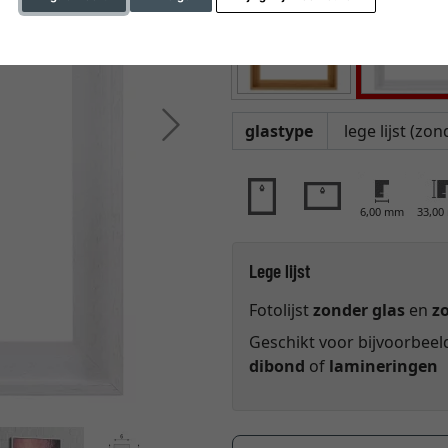
Verder
glastype
6,00 mm
33,0
Lege lijst
Fotolijst
zonder glas
en
z
Geschikt voor bijvoorbee
dibond
of
lamineringen