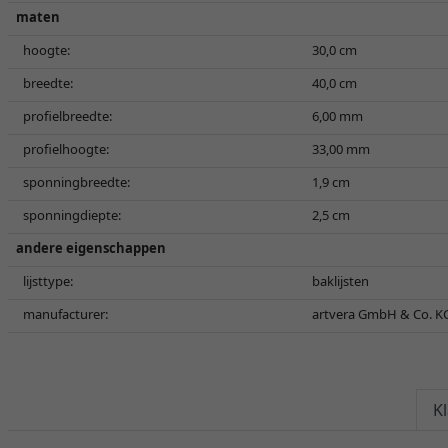
maten
hoogte:
30,0 cm
breedte:
40,0 cm
profielbreedte:
6,00 mm
profielhoogte:
33,00 mm
sponningbreedte:
1,9 cm
sponningdiepte:
2,5 cm
andere eigenschappen
lijsttype:
baklijsten
manufacturer:
artvera GmbH & Co. KG,
K