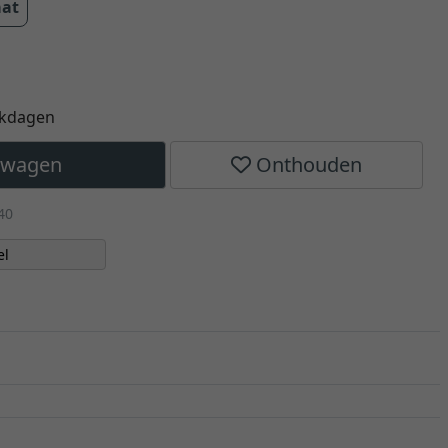
aat
rkdagen
elwagen
Onthouden
40
el