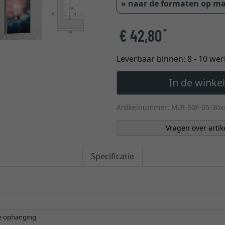
» naar de formaten op m
€ 42,80
*
Leverbaar binnen:
8 - 10 we
In de wink
Artikelnummer: MIR-50F-05-30x
Vragen over artik
Specificatie
le ophanging