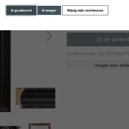
» naar de formaten op m
Ik ga akkoord
Ik weiger
Wijzig mijn voorkeuren
€ 78,40
*
vanaf
Verder
In de wink
Artikelnummer: AIC-357593D17
Vragen over artik