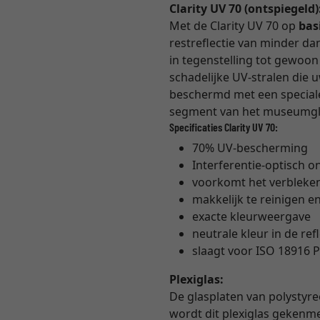
Clarity UV 70 (ontspiegeld)
Met de Clarity UV 70 op
bas
restreflectie van minder dan 
in tegenstelling tot gewoon m
schadelijke UV-stralen die 
beschermd met een speciale 
segment van het museumglas
Specificaties Clarity UV 70:
70% UV-bescherming
Interferentie-optisch o
voorkomt het verbleke
makkelijk te reinigen en
exacte kleurweergave
neutrale kleur in de ref
slaagt voor ISO 18916 P
Plexiglas:
De glasplaten van polystyre
wordt dit plexiglas gekenme