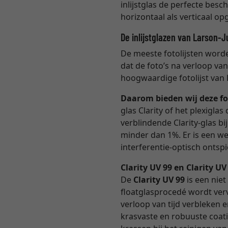
inlijstglas de perfecte bes
horizontaal als verticaal 
De inlijstglazen van Larson-J
De meeste fotolijsten worden
dat de foto’s na verloop va
hoogwaardige fotolijst van 
Daarom bieden wij deze fo
glas Clarity of het plexigl
verblindende Clarity-glas b
minder dan 1%. Er is een we
interferentie-optisch ontspie
Clarity UV 99 en Clarity U
De
Clarity UV 99
is een niet
floatglasprocedé wordt verv
verloop van tijd verbleken 
krasvaste en robuuste coati