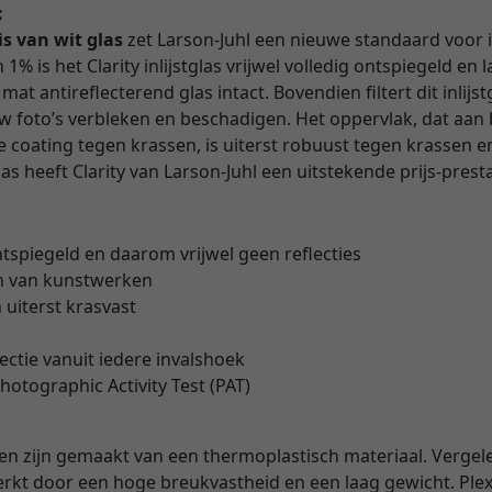
:
is van wit glas
zet Larson-Juhl een nieuwe standaard voor i
1% is het Clarity inlijstglas vrijwel volledig ontspiegeld en
at antireflecterend glas intact. Bovendien filtert dit inlijs
uw foto’s verbleken en beschadigen. Het oppervlak, dat aan
coating tegen krassen, is uiterst robuust tegen krassen en
 heeft Clarity van Larson-Juhl een uitstekende prijs-prest
ntspiegeld en daarom vrijwel geen reflecties
n van kunstwerken
 uiterst krasvast
lectie vanuit iedere invalshoek
hotographic Activity Test (PAT)
en zijn gemaakt van een thermoplastisch materiaal. Vergel
rkt door een hoge breukvastheid en een laag gewicht. Plexi