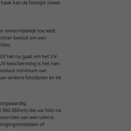
haak kan de fotolijst zowel
r onvermijdelijk toe leidt
echter besluit om een
 foto.
Of het nu gaat om het UV-
 UV-bescherming is het niet-
 absoluut minimum van
van andere fotolijsten en de
 hoogwaardig
i 300-380nm) die uw foto na
 voorzien van een uiterst
einigingsmiddelen of