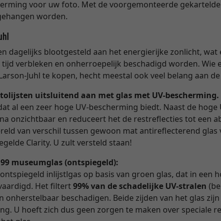
cherming voor uw foto. Met de voorgemonteerde gekartelde 
opgehangen worden.
uhl
 dagelijks blootgesteld aan het energierijke zonlicht, wat e
n tijd verbleken en onherroepelijk beschadigd worden. Wie 
Larson-Juhl te kopen, hecht meestal ook veel belang aan de
tolijsten uitsluitend aan met glas met UV-bescherming.
as dat al een zeer hoge UV-bescherming biedt. Naast de hoge
ijna onzichtbaar en reduceert het de restreflecties tot een
reld van verschil tussen gewoon mat antireflecterend glas 
gelde Clarity. U zult versteld staan!
V 99 museumglas (ontspiegeld):
 ontspiegeld inlijstlgas op basis van groen glas, dat in een
aardigd. Het filtert
99% van de schadelijke UV-stralen
(be
en onherstelbaar beschadigen. Beide zijden van het glas zijn
ng. U hoeft zich dus geen zorgen te maken over speciale r