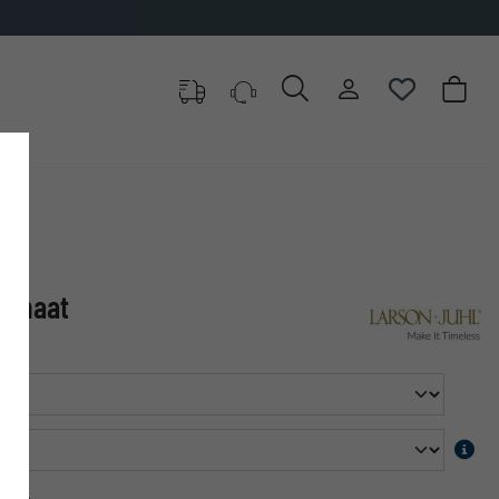
✓
500.000 artikelen om uit te kiezen
op maat