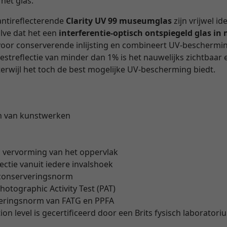
 het glas.
antireflecterende
Clarity UV 99 museumglas
zijn vrijwel id
alve dat het een
interferentie-optisch ontspiegeld glas i
d voor conserverende inlijsting en combineert UV-beschermi
restreflectie van minder dan 1% is het nauwelijks zichtbaar 
erwijl het toch de best mogelijke UV-bescherming biedt.
n van kunstwerken
" vervorming van het oppervlak
lectie vanuit iedere invalshoek
 conserveringsnorm
hotographic Activity Test (PAT)
veringsnorm van FATG en PPFA
on level is gecertificeerd door een Brits fysisch laborator