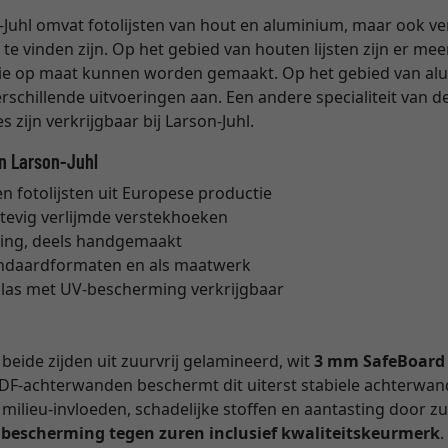
Juhl omvat fotolijsten van hout en aluminium, maar ook verg
 te vinden zijn. Op het gebied van houten lijsten zijn er me
die op maat kunnen worden gemaakt. Op het gebied van alum
schillende uitvoeringen aan. Een andere specialiteit van de
 zijn verkrijgbaar bij Larson-Juhl.
an Larson-Juhl
 fotolijsten uit Europese productie
stevig verlijmde verstekhoeken
ing, deels handgemaakt
tandaardformaten en als maatwerk
glas met UV-bescherming verkrijgbaar
eide zijden uit zuurvrij gelamineerd, wit
3 mm SafeBoard
DF-achterwanden beschermt dit uiterst stabiele achterwan
milieu-invloeden, schadelijke stoffen en aantasting door z
e bescherming tegen zuren inclusief kwaliteitskeurmerk