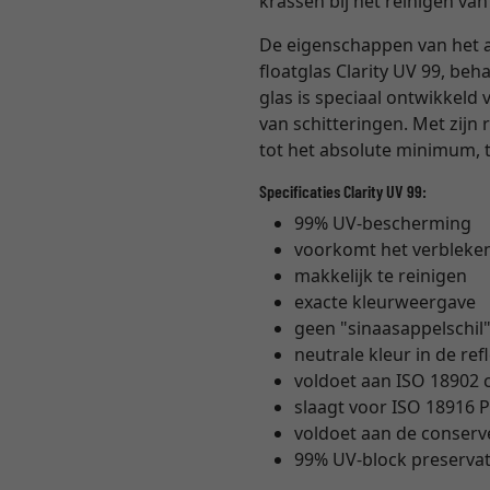
krassen bij het reinigen van
De eigenschappen van het 
floatglas Clarity UV 99, beh
glas is speciaal ontwikkel
van schitteringen. Met zijn 
tot het absolute minimum, t
Specificaties Clarity UV 99:
99% UV-bescherming
voorkomt het verbleke
makkelijk te reinigen
exacte kleurweergave
geen "sinaasappelschil
neutrale kleur in de ref
voldoet aan ISO 18902
slaagt voor ISO 18916 P
voldoet aan de conser
99% UV-block preservati