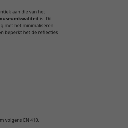
entiek aan die van het
n museumkwaliteit
is. Dit
ng met het minimaliseren
en beperkt het de reflecties
ium volgens EN 410.