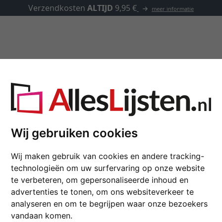
Lijsten op maat
Passe-partouts
Toebehoren
maat
Wij gebruiken cookies
Baroklijst MAREIS 4 
Wij maken gebruik van cookies en andere tracking-
technologieën om uw surfervaring op onze website
kleur
te verbeteren, om gepersonaliseerde inhoud en
advertenties te tonen, om ons websiteverkeer te
glastype
analyseren en om te begrijpen waar onze bezoekers
vandaan komen.