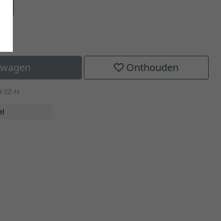
aat
elwagen
Onthouden
0-SZ-H
el