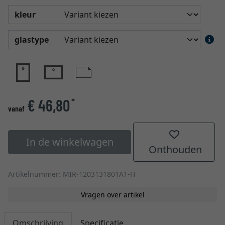
kleur
glastype
€ 46,80
*
vanaf
In de winkelwagen
Onthouden
Artikelnummer: MIR-1203131801A1-H
Vragen over artikel
Omschrijving
Specificatie