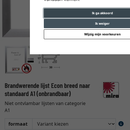
Ik ga akkoord
Ik weiger
Wijzig mijn voorkeuren
Brandwerende lijst Econ breed naar
standaard A1 (onbrandbaar)
Niet ontvlambar lijsten van categorie
A1
formaat