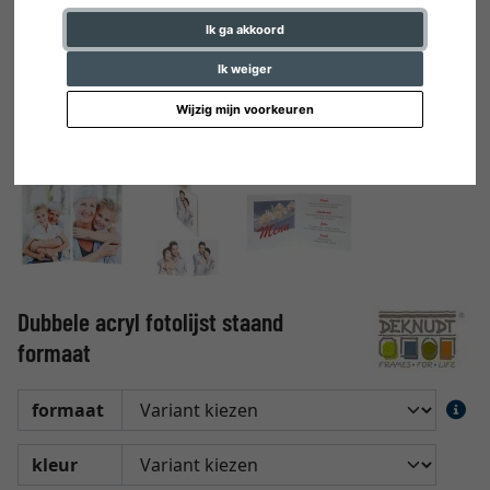
Ik ga akkoord
Ik weiger
Wijzig mijn voorkeuren
Dubbele acryl fotolijst staand
formaat
formaat
kleur