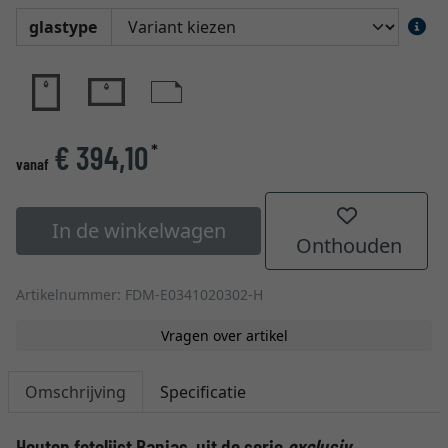
glastype
€ 394,10
*
vanaf
In de winkelwagen
Onthouden
Artikelnummer: FDM-E0341020302-H
Vragen over artikel
Omschrijving
Specificatie
Houten fotolijst Banias, uit de serie
exclusiv