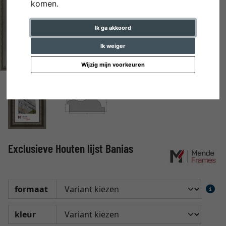
komen.
Ik ga akkoord
Ik weiger
Wijzig mijn voorkeuren
Exclusieve Houten lijst Banias
formaat
kleur