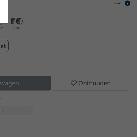
cm
1 cm
aat
elwagen
Onthouden
-H
el