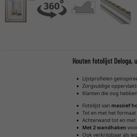
Houten fotolijst Deloga, 
Lijstprofielen geïnspir
Zorgvuldige oppervlak
Klanten die oog hebben
Fotolijst van
massief h
Tot en met het formaat
Achterwand tot en met 
Met 2 wandhaken
voor
Ook verkrijgbaar als leg