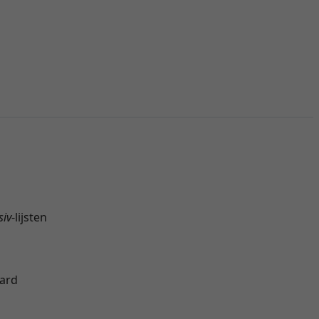
siv
-lijsten
oard