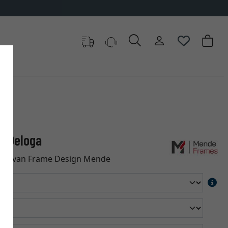
st Deloga
eloga van Frame Design Mende