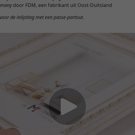
rmany
door FDM, een fabrikant uit Oost-Duitsland
 voor de inlijsting met een passe-partout.