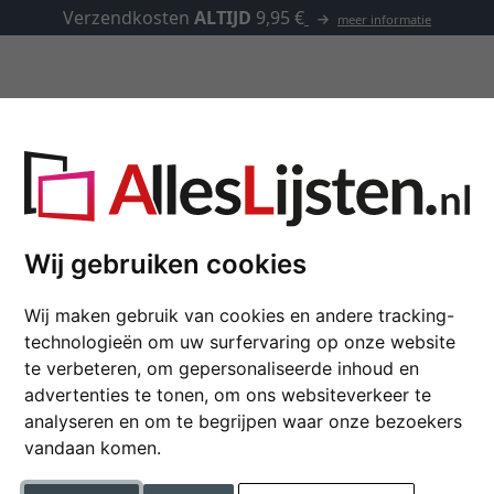
Verzendkosten
ALTIJD
9,95 €
meer informatie
Lijsten op maat
Passe-partouts
Toebehoren
lijst Deloga
Wij gebruiken cookies
Exclusieve Houten lij
Wij maken gebruik van cookies en andere tracking-
technologieën om uw surfervaring op onze website
Exclusieve lijst van hout D
te verbeteren, om gepersonaliseerde inhoud en
advertenties te tonen, om ons websiteverkeer te
formaat
analyseren en om te begrijpen waar onze bezoekers
vandaan komen.
kleur