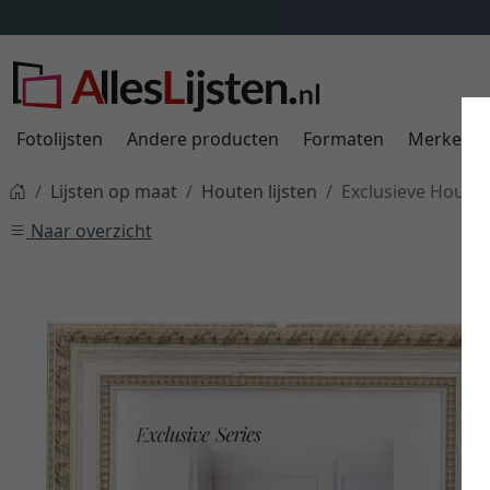
Fotolijsten
Andere producten
Formaten
Merken
Lijsten op maat
Houten lijsten
Exclusieve Houten 
Naar overzicht